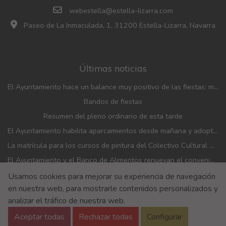
webestella@estella-lizarra.com
Paseo de La Inmaculada, 1, 31200 Estella-Lizarra, Navarra
Últimas noticias
El Ayuntamiento hace un balance muy positivo de las fiestas: menos incidencias, gran participación y mayor afluencia de público que en años anteriores
Bandos de fiestas
Resumen del pleno ordinario de esta tarde
El Ayuntamiento habilita aparcamientos desde mañana y adopta medidas de movilidad con motivo de las fiestas patronales
La matrícula para los cursos de pintura del Colectivo Cultural Almudí se abrirá del 1 al 4 de septiembre
El Ayuntamiento y el Banco de Alimentos renuevan el convenio de financiación de la entidad
Usamos cookies para mejorar su experiencia de navegación
Aviso Legal
Aviso de privacidad
Accesibilidad
en nuestra web, para mostrarle contenidos personalizados y
Política de Cookies
Política de Seguridad de la información
analizar el tráfico de nuestra web.
Aceptar todas
Rechazar todas
Configurar