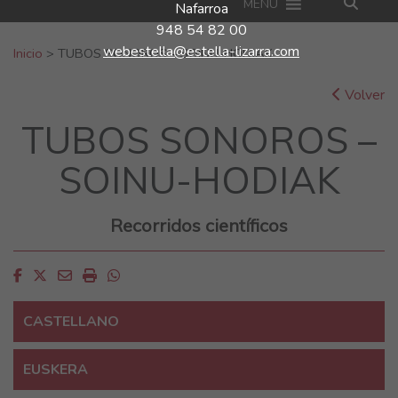
MENU
Nafarroa
948 54 82 00
Buscar:
webestella@estella-lizarra.com
Inicio
>
TUBOS SONOROS – SOINU-HODIAK
Volver
TUBOS SONOROS –
SOINU-HODIAK
Recorridos científicos
Facebook
Twitter
Email
Imprimir
Whatsapp
CASTELLANO
EUSKERA