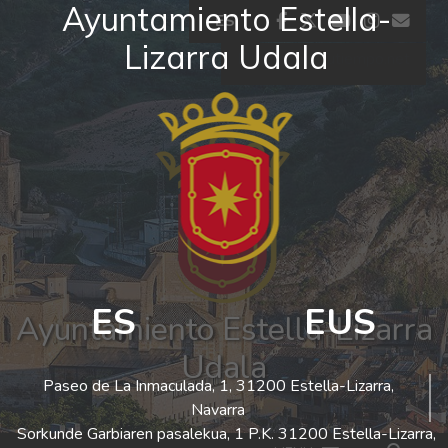
Ayuntamiento Estella-
Ir al contenido
facebook
twitter
youtube
insta
co
ES
Lizarra Udala
El tiempo - Tutiempo.net
ES
EUS
Ayuntamiento Estella-Lizarra
Udala
Paseo de La Inmaculada, 1, 31200 Estella-Lizarra,
Navarra
Sorkunde Garbiaren pasalekua, 1 P.K. 31200 Estella-Lizarra,
Bus