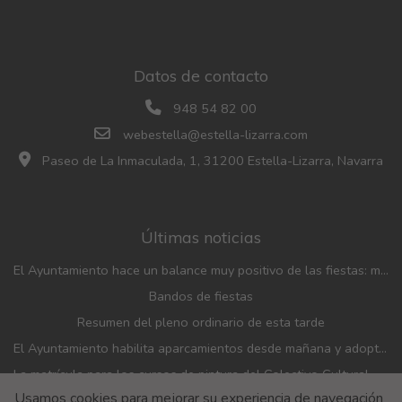
Datos de contacto
948 54 82 00
webestella@estella-lizarra.com
Paseo de La Inmaculada, 1, 31200 Estella-Lizarra, Navarra
Últimas noticias
El Ayuntamiento hace un balance muy positivo de las fiestas: menos incidencias, gran participación y mayor afluencia de público que en años anteriores
Bandos de fiestas
Resumen del pleno ordinario de esta tarde
El Ayuntamiento habilita aparcamientos desde mañana y adopta medidas de movilidad con motivo de las fiestas patronales
La matrícula para los cursos de pintura del Colectivo Cultural Almudí se abrirá del 1 al 4 de septiembre
Usamos cookies para mejorar su experiencia de navegación
El Ayuntamiento y el Banco de Alimentos renuevan el convenio de financiación de la entidad