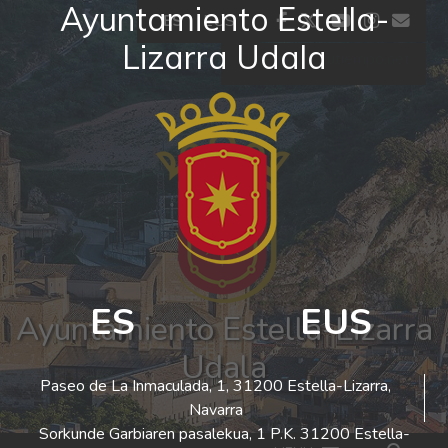
Ayuntamiento Estella-
Ir al contenido
facebook
twitter
youtube
insta
co
ES
EUS
Lizarra Udala
El tiempo - Tutiempo.net
ES
EUS
Ayuntamiento Estella-Lizarra
Udala
Paseo de La Inmaculada, 1, 31200 Estella-Lizarra,
Navarra
Sorkunde Garbiaren pasalekua, 1 P.K. 31200 Estella-
Bus