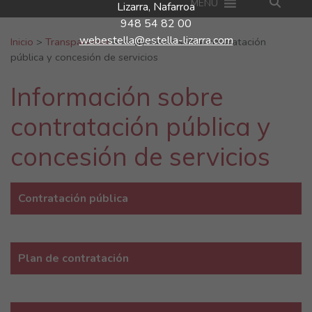
MENU
Lizarra, Nafarroa
948 54 82 00
Buscar:
webestella@estella-lizarra.com
Inicio
>
Transparencia
>
Información sobre contratación
pública y concesión de servicios
Información sobre
contratación pública y
concesión de servicios
Contratación pública
Plan de contratación