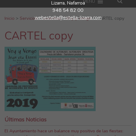
MENU
Lizarra, Nafarroa
948 54 82 00
Buscar:
webestella@estella-lizarra.com
Inicio
>
Servicios
>
Juventud
>
Voy y vengo
>
CARTEL copy
CARTEL copy
Últimas Noticias
El Ayuntamiento hace un balance muy positivo de las fiestas: