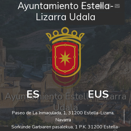
Ayuntamiento Estella-
Ir al contenido
facebook
twitter
youtube
insta
co
ES
EUS
Lizarra Udala
El tiempo - Tutiempo.net
ES
EUS
Ayuntamiento Estella-Lizarra
Udala
Paseo de La Inmaculada, 1, 31200 Estella-Lizarra,
Navarra
Sorkunde Garbiaren pasalekua, 1 P.K. 31200 Estella-
Bus