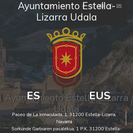
Ayuntamiento Estella-
Ir al contenido
facebook
twitter
youtube
insta
co
ES
EUS
Lizarra Udala
El tiempo - Tutiempo.net
ES
EUS
Ayuntamiento Estella-Lizarra
Udala
Paseo de La Inmaculada, 1, 31200 Estella-Lizarra,
Navarra
Sorkunde Garbiaren pasalekua, 1 P.K. 31200 Estella-
Bus