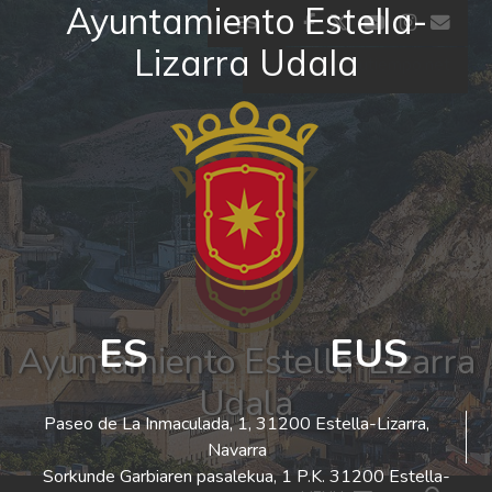
Ayuntamiento Estella-
Ir al contenido
facebook
twitter
youtube
insta
co
ES
Lizarra Udala
El tiempo - Tutiempo.net
ES
EUS
Ayuntamiento Estella-Lizarra
Udala
Paseo de La Inmaculada, 1, 31200 Estella-Lizarra,
Navarra
Sorkunde Garbiaren pasalekua, 1 P.K. 31200 Estella-
Bus