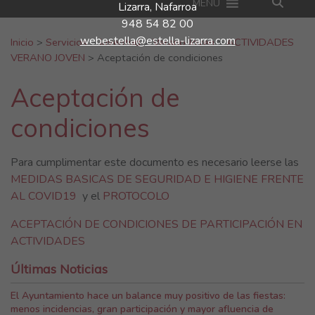
MENU
Lizarra, Nafarroa
948 54 82 00
Buscar:
webestella@estella-lizarra.com
Inicio
>
Servicios
>
Juventud
>
Verano Joven
>
ACTIVIDADES
VERANO JOVEN
>
Aceptación de condiciones
Aceptación de
condiciones
Para cumplimentar este documento es necesario leerse las
MEDIDAS BASICAS DE SEGURIDAD E HIGIENE FRENTE
AL COVID19
y el
PROTOCOLO
ACEPTACIÓN DE CONDICIONES DE PARTICIPACIÓN EN
ACTIVIDADES
Últimas Noticias
El Ayuntamiento hace un balance muy positivo de las fiestas:
menos incidencias, gran participación y mayor afluencia de