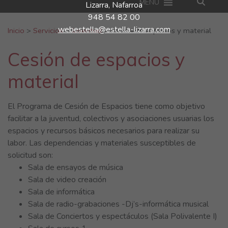
MENU
Lizarra, Nafarroa
948 54 82 00
Buscar:
webestella@estella-lizarra.com
Inicio
>
Servicios
>
Juventud
>
Cesión de espacios y material
Cesión de espacios y
material
El Programa de Cesión de Espacios tiene como objetivo
facilitar a la juventud, colectivos y asociaciones usuarias los
espacios y recursos básicos necesarios para realizar su
labor. Las dependencias y materiales susceptibles de
solicitud son:
Sala de ensayos de música
Sala de video creación
Sala de informática
Sala de radio-grabaciones -Dj’s-informática musical
Sala de Conciertos y espectáculos (Sala Polivalente I)