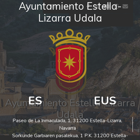
Ayuntamiento Estella-
Ir al contenido
facebook
twitter
youtube
insta
co
ES
EUS
Lizarra Udala
El tiempo - Tutiempo.net
ES
EUS
Ayuntamiento Estella-Lizarra
Udala
Paseo de La Inmaculada, 1, 31200 Estella-Lizarra,
Navarra
Sorkunde Garbiaren pasalekua, 1 P.K. 31200 Estella-
Bus