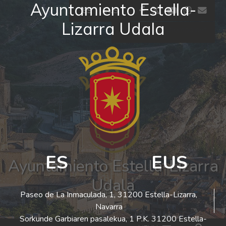
Ayuntamiento Estella-
Ir al contenido
facebook
twitter
youtube
insta
co
ES
EUS
Lizarra Udala
El tiempo - Tutiempo.net
ES
EUS
Ayuntamiento Estella-Lizarra
Udala
Paseo de La Inmaculada, 1, 31200 Estella-Lizarra,
Navarra
Sorkunde Garbiaren pasalekua, 1 P.K. 31200 Estella-
Bus