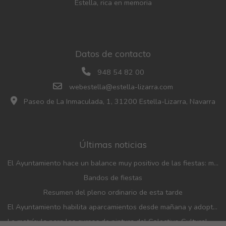
Estella, rica en memoria
Datos de contacto
948 54 82 00
webestella@estella-lizarra.com
Paseo de La Inmaculada, 1, 31200 Estella-Lizarra, Navarra
Últimas noticias
El Ayuntamiento hace un balance muy positivo de las fiestas: menos incidencias, gran participación y mayor afluencia de público que en años anteriores
Bandos de fiestas
Resumen del pleno ordinario de esta tarde
El Ayuntamiento habilita aparcamientos desde mañana y adopta medidas de movilidad con motivo de las fiestas patronales
La matrícula para los cursos de pintura del Colectivo Cultural Almudí se abrirá del 1 al 4 de septiembre