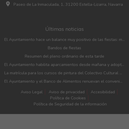
Paseo de La Inmaculada, 1, 31200 Estella-Lizarra, Navarra
Últimas noticias
El Ayuntamiento hace un balance muy positivo de las fiestas: menos incidencias, gran participación y mayor afluencia de público que en años anteriores
Bandos de fiestas
Resumen del pleno ordinario de esta tarde
El Ayuntamiento habilita aparcamientos desde mañana y adopta medidas de movilidad con motivo de las fiestas patronales
La matrícula para los cursos de pintura del Colectivo Cultural Almudí se abrirá del 1 al 4 de septiembre
El Ayuntamiento y el Banco de Alimentos renuevan el convenio de financiación de la entidad
Aviso Legal
Aviso de privacidad
Accesibilidad
Política de Cookies
Política de Seguridad de la información