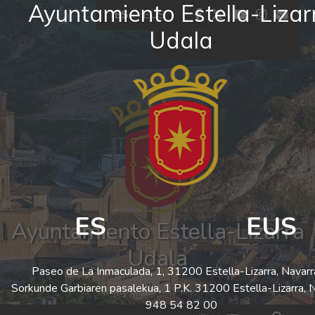
Ayuntamiento Estella-Lizar
Ir al contenido
facebook
twitter
youtube
insta
co
ES
EUS
Udala
El tiempo - Tutiempo.net
ES
EUS
Ayuntamiento Estella-Lizarra
Udala
Paseo de La Inmaculada, 1, 31200 Estella-Lizarra, Navarr
Sorkunde Garbiaren pasalekua, 1 P.K. 31200 Estella-Lizarra, 
948 54 82 00
Bus