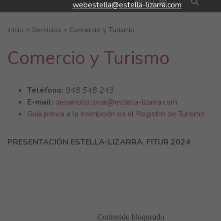
MENU
webestella@estella-lizarra.com
Buscar:
Inicio
>
Servicios
>
Comercio y Turismo
Comercio y Turismo
Teléfono:
948 548 243
E-mail:
desarrollo.local@estella-lizarra.com
Guía previa a la inscripción en el Registro de Turismo
PRESENTACIÓN ESTELLA-LIZARRA. FITUR 2024