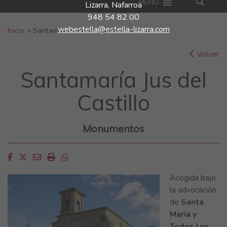
MENU
Lizarra, Nafarroa
948 54 82 00
Buscar:
webestella@estella-lizarra.com
Inicio
>
Santamaría Jus del Castillo
Volver
Santamaría Jus del
Castillo
Monumentos
Facebook
Twitter
Email
Imprimir
Whatsapp
Acogida bajo
la advocación
de
Santa
María y
Todos los