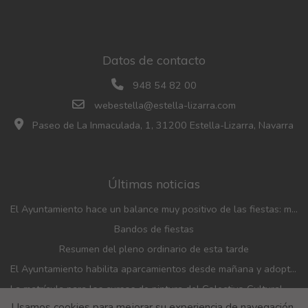
Datos de contacto
948 54 82 00
webestella@estella-lizarra.com
Paseo de La Inmaculada, 1, 31200 Estella-Lizarra, Navarra
Últimas noticias
El Ayuntamiento hace un balance muy positivo de las fiestas: menos incidencias, gran participación y mayor afluencia de público que en años anteriores
Bandos de fiestas
Resumen del pleno ordinario de esta tarde
El Ayuntamiento habilita aparcamientos desde mañana y adopta medidas de movilidad con motivo de las fiestas patronales
La matrícula para los cursos de pintura del Colectivo Cultural Almudí se abrirá del 1 al 4 de septiembre
Usamos cookies para mejorar su experiencia de navegación