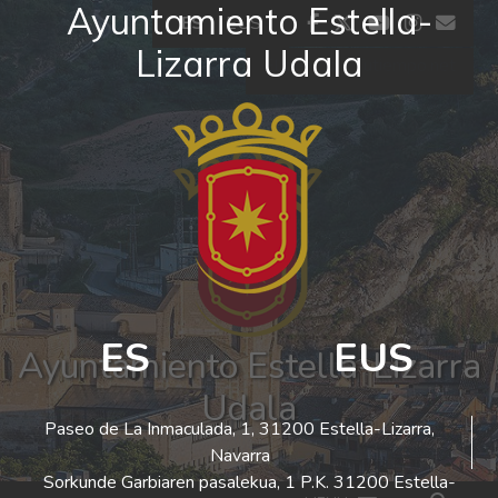
Ayuntamiento Estella-
Ir al contenido
facebook
twitter
youtube
insta
co
ES
EUS
Lizarra Udala
El tiempo - Tutiempo.net
ES
EUS
Ayuntamiento Estella-Lizarra
Udala
Paseo de La Inmaculada, 1, 31200 Estella-Lizarra,
Navarra
Sorkunde Garbiaren pasalekua, 1 P.K. 31200 Estella-
Bus