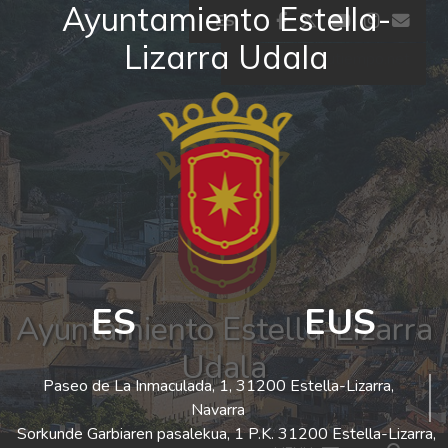
Ayuntamiento Estella-
Ir al contenido
facebook
twitter
youtube
insta
co
ES
Lizarra Udala
El tiempo - Tutiempo.net
ES
EUS
Ayuntamiento Estella-Lizarra
Udala
Paseo de La Inmaculada, 1, 31200 Estella-Lizarra,
Navarra
Sorkunde Garbiaren pasalekua, 1 P.K. 31200 Estella-Lizarra,
Bus