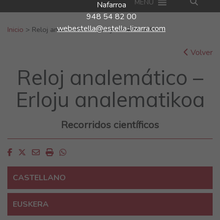
MENU
Nafarroa
948 54 82 00
Buscar:
webestella@estella-lizarra.com
Inicio
>
Reloj analemático – Erloju analematikoa
Volver
Reloj analemático –
Erloju analematikoa
Recorridos científicos
Facebook
Twitter
Email
Imprimir
Whatsapp
CASTELLANO
EUSKERA