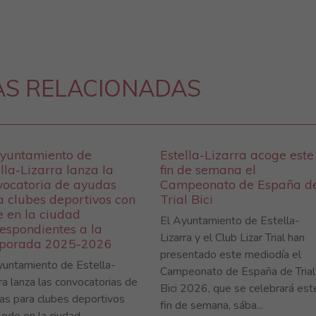
AS RELACIONADAS
Ayuntamiento de
Estella-Lizarra acoge este
lla-Lizarra lanza la
fin de semana el
vocatoria de ayudas
Campeonato de España d
a clubes deportivos con
Trial Bici
e en la ciudad
El Ayuntamiento de Estella-
espondientes a la
Lizarra y el Club Lizar Trial han
porada 2025-2026
presentado este mediodía el
yuntamiento de Estella-
Campeonato de España de Trial
ra lanza las convocatorias de
Bici 2026, que se celebrará est
as para clubes deportivos
fin de semana, sába...
sede en la ciudad