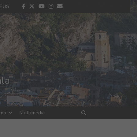
El tiempo - Tutiempo.net
facebook
twitter
youtube
instagram
contacto
EUS
ala
smo
Multimedia
Buscar