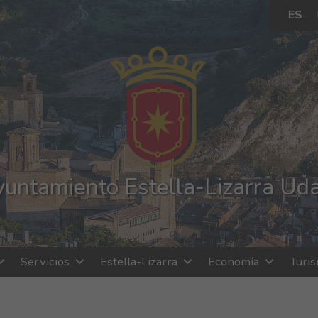
ES
untamiento Estella-Lizarra Ud
Servicios
Estella-Lizarra
Economía
Turi