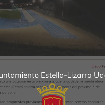
Deport
untamiento Estella-Lizarra Ud
rto una votación en la web para la que la ciudadanía pueda elegir
etismo. Estará abierta hasta las 23.59 horas del próximo 3 de
r persona.
llas propuestas previamente por los distintos centros escolares