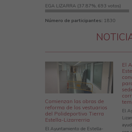
EGA LIZARRA (37.87%, 693 votos)
Número de participantes:
1830
NOTICI
El 
Este
con
par
sed
corr
Comienzan las obras de
tem
reforma de los vestuarios
El A
del Polideportivo Tierra
Lizar
Estella-Lizarrerria
ayud
El Ayuntamiento de Estella-
con 