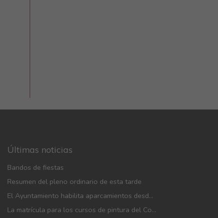
Últimas noticias
Bandos de fiestas
Resumen del pleno ordinario de esta tarde
El Ayuntamiento habilita aparcamientos desde mañana y adopta medidas de movilidad con motivo de las fiestas patronales
La matrícula para los cursos de pintura del Colectivo Cultural Almudí se abrirá del 1 al 4 de septiembre