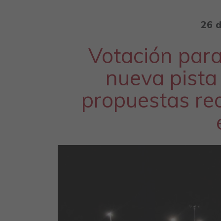
26 
Votación para
nueva pista 
propuestas rea