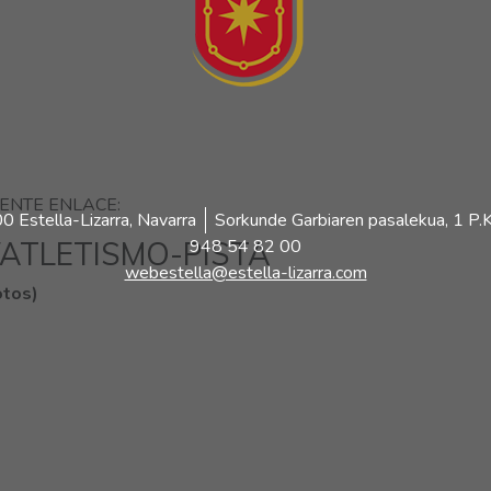
IENTE ENLACE:
 Estella-Lizarra, Navarra
Sorkunde Garbiaren pasalekua, 1 P.K
/ATLETISMO-PISTA
948 54 82 00
webestella@estella-lizarra.com
tos)