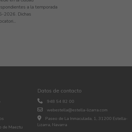
espondientes a la temporada
-2026. Dichas
catori...
Datos de contacto
o
948 54 82 00
webestella@estella-lizarra.com
os
Paseo de La Inmaculada, 1, 31200 Estella-
Lizarra, Navarra
o de Maeztu