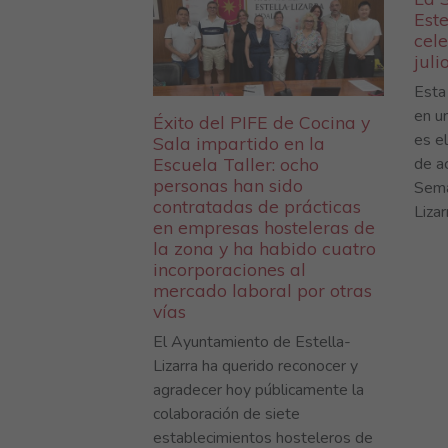
Este
cele
juli
Esta
en u
Éxito del PIFE de Cocina y
es e
Sala impartido en la
de a
Escuela Taller: ocho
personas han sido
Sema
contratadas de prácticas
Lizar
en empresas hosteleras de
la zona y ha habido cuatro
incorporaciones al
mercado laboral por otras
vías
El Ayuntamiento de Estella-
Lizarra ha querido reconocer y
agradecer hoy públicamente la
colaboración de siete
establecimientos hosteleros de