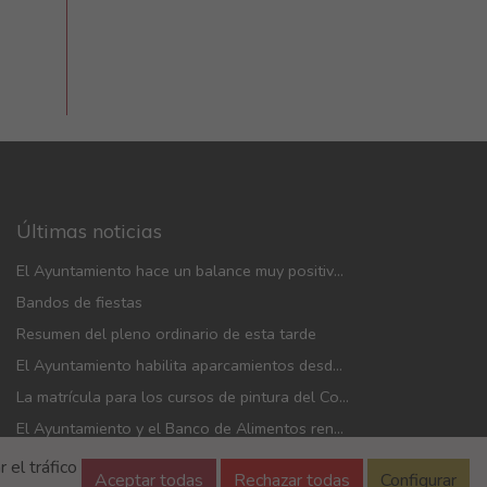
Últimas noticias
El Ayuntamiento hace un balance muy positivo de las fiestas: menos incidencias, gran participación y mayor afluencia de público que en años anteriores
Bandos de fiestas
Resumen del pleno ordinario de esta tarde
El Ayuntamiento habilita aparcamientos desde mañana y adopta medidas de movilidad con motivo de las fiestas patronales
La matrícula para los cursos de pintura del Colectivo Cultural Almudí se abrirá del 1 al 4 de septiembre
El Ayuntamiento y el Banco de Alimentos renuevan el convenio de financiación de la entidad
 el tráfico
Aceptar todas
Rechazar todas
Configurar
Seguridad de la información