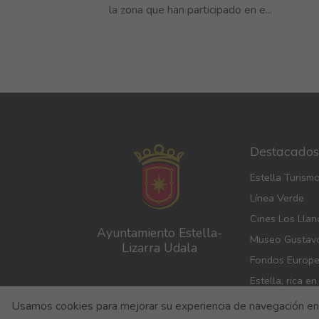
la zona que han participado en e...
Destacados
Estella Turism
Línea Verde
Cines Los Llan
Ayuntamiento Estella-
Museo Gustav
Lizarra Udala
Fondos Europ
Estella, rica e
Usamos cookies para mejorar su experiencia de navegación en n
Aviso Legal
Avis