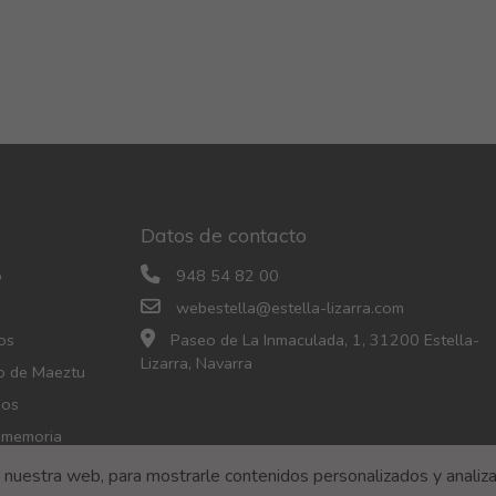
Datos de contacto
o
948 54 82 00
webestella@estella-lizarra.com
os
Paseo de La Inmaculada, 1, 31200 Estella-
Lizarra, Navarra
o de Maeztu
eos
n memoria
uestra web, para mostrarle contenidos personalizados y analizar
o de privacidad
Accesibilidad
Política de Cookies
Política de 