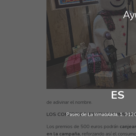
Ay
ES
de adivinar el nombre.
LOS COMERCIOS TIENEN QUE INSCRIB
Paseo de La Inmaculada, 1, 31200
Los premios de 500 euros podrán
canjea
en la campaña
, reforzando así el consum