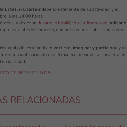
e Estella-Lizarra
independientemente de su actividad, y el
bre, a las 14.00 horas.
ónico a la dirección
desarrollo.local@estella-lizarra.com
indicand
epresentante del comercio, nombre comercial, ubicación, correo
nvitar al público infantil a
divertirse, imaginar y participar
, y a 
omercio local
, haciendo que el muñeco de nieve se convierta en
en la ciudad.
ECO DE NIEVE DE 2025
AS RELACIONADAS
Semana Medieval de
Sorteados los premios de