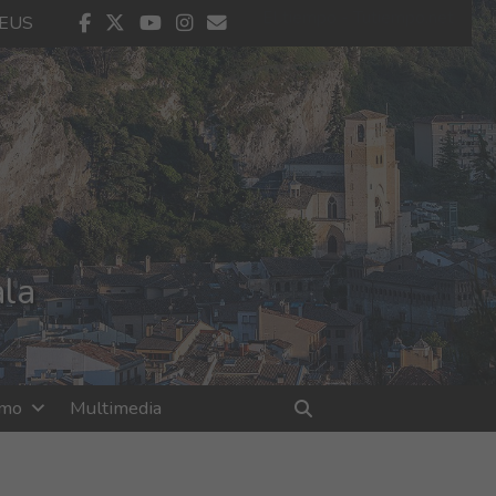
El tiempo - Tutiempo.net
facebook
twitter
youtube
instagram
contacto
EUS
ala
smo
Multimedia
Buscar