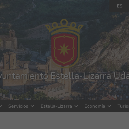
ES
untamiento Estella-Lizarra Ud
Servicios
Estella-Lizarra
Economía
Turi