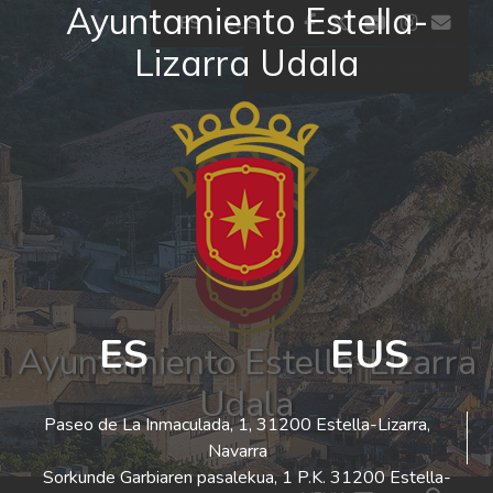
Ayuntamiento Estella-
Ir al contenido
facebook
twitter
youtube
insta
co
ES
EUS
Lizarra Udala
El tiempo - Tutiempo.net
ES
EUS
Ayuntamiento Estella-Lizarra
Udala
Paseo de La Inmaculada, 1, 31200 Estella-Lizarra,
Navarra
Sorkunde Garbiaren pasalekua, 1 P.K. 31200 Estella-
Bus