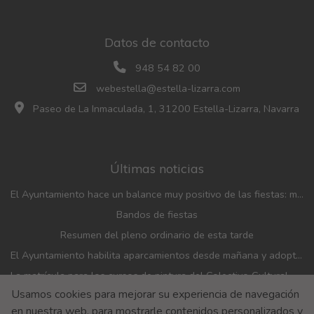
Datos de contacto
948 54 82 00
webestella@estella-lizarra.com
Paseo de La Inmaculada, 1, 31200 Estella-Lizarra, Navarra
Últimas noticias
El Ayuntamiento hace un balance muy positivo de las fiestas: menos incidencias, gran participación y mayor afluencia de público que en años anteriores
Bandos de fiestas
Resumen del pleno ordinario de esta tarde
El Ayuntamiento habilita aparcamientos desde mañana y adopta medidas de movilidad con motivo de las fiestas patronales
La matrícula para los cursos de pintura del Colectivo Cultural Almudí se abrirá del 1 al 4 de septiembre
Usamos cookies para mejorar su experiencia de navegación
El Ayuntamiento y el Banco de Alimentos renuevan el convenio de financiación de la entidad
en nuestra web, para mostrarle contenidos personalizados y