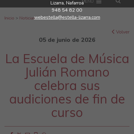
MENU
Lizarra, Nafarroa
948 54 82 00
Buscar:
webestella@estella-lizarra.com
Inicio
>
Noticias
Volver
05 de junio de 2026
La Escuela de Música
Julián Romano
celebra sus
audiciones de fin de
curso