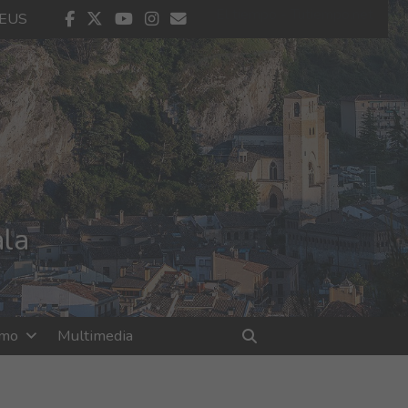
El tiempo - Tutiempo.net
facebook
twitter
youtube
instagram
contacto
EUS
ala
smo
Multimedia
Buscar