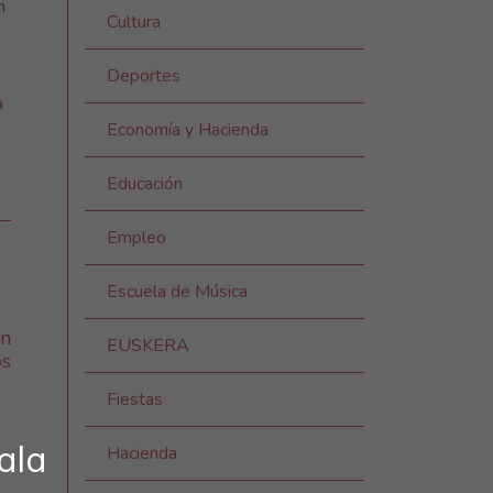
n
Cultura
Deportes
a
Economía y Hacienda
Educación
Empleo
Escuela de Música
en
EUSKERA
os
Fiestas
ala
Hacienda