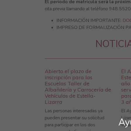
El periodo de matrícula será la próxi
cita previa llamando al teléfono 948 5520
INFORMACIÓN IMPORTANTE:
DO
IMPRESO DE FORMALIZACIÓN P
NOTICI
Abierto el plazo de
El 
inscripción para las
Este
Escuelas Taller de
año
Albañilería y Carrocería de
serv
Vehículos de Estella-
para
Lizarra
3 a
Las personas interesadas ya
El A
pueden presentar su solicitud
Liza
Ay
para participar en los dos
veran