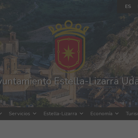
ES
untamiento Estella-Lizarra Ud
Servicios
Estella-Lizarra
Economía
Turi