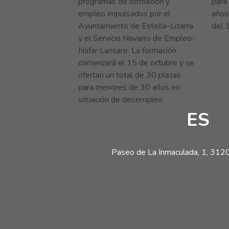
programas de formación y
para 
empleo impulsados por el
años
Ayuntamiento de Estella-Lizarra
del 1
y el Servicio Navarro de Empleo-
Nafar Lansare. La formación
comenzará el 15 de octubre y se
ofertan un total de 30 plazas
para menores de 30 años en
situación de desempleo
ES
Paseo de La Inmaculada, 1, 31200