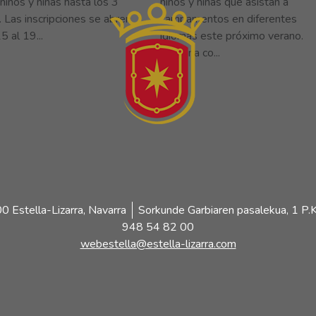
niños y niñas hasta los 3
niños y niñas que asistan a
. Las inscripciones se abren
campamentos en diferentes
5 al 19...
idiomas este próximo verano.
Hay una co...
 Estella-Lizarra, Navarra
Sorkunde Garbiaren pasalekua, 1 P.K
948 54 82 00
webestella@estella-lizarra.com