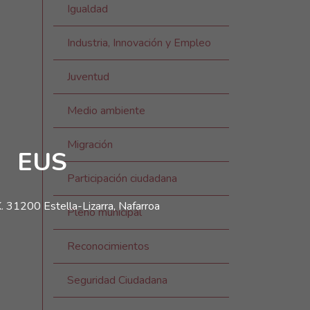
Igualdad
Industria, Innovación y Empleo
Juventud
Medio ambiente
Migración
EUS
Participación ciudadana
. 31200 Estella-Lizarra, Nafarroa
Pleno municipal
Reconocimientos
Seguridad Ciudadana