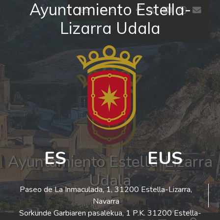
Ayuntamiento Estella-
Ir al contenido
facebook
twitter
youtube
insta
co
ES
EUS
Lizarra Udala
El tiempo - Tutiempo.net
ES
EUS
Ayuntamiento Estella-Lizarra
Udala
Paseo de La Inmaculada, 1, 31200 Estella-Lizarra,
Navarra
Sorkunde Garbiaren pasalekua, 1 P.K. 31200 Estella-
Bus