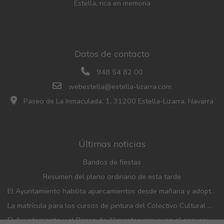
Estella, rica en memoria
Datos de contacto
948 54 82 00
webestella@estella-lizarra.com
Paseo de La Inmaculada, 1, 31200 Estella-Lizarra, Navarra
Últimas noticias
Bandos de fiestas
Resumen del pleno ordinario de esta tarde
El Ayuntamiento habilita aparcamientos desde mañana y adopta medidas de movilidad con motivo de las fiestas patronales
La matrícula para los cursos de pintura del Colectivo Cultural Almudí se abrirá del 1 al 4 de septiembre
El Ayuntamiento y el Banco de Alimentos renuevan el convenio de financiación de la entidad