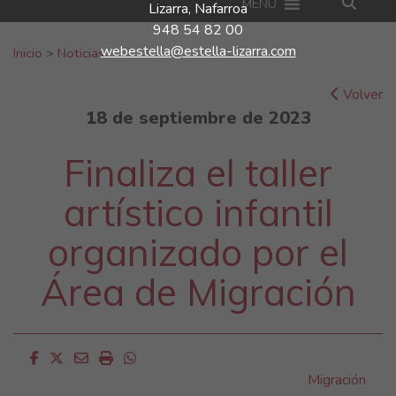
MENU
Lizarra, Nafarroa
948 54 82 00
Buscar:
webestella@estella-lizarra.com
Inicio
>
Noticias
Volver
18 de septiembre de 2023
Finaliza el taller
artístico infantil
organizado por el
Área de Migración
Facebook
Twitter
Email
Imprimir
Whatsapp
Migración