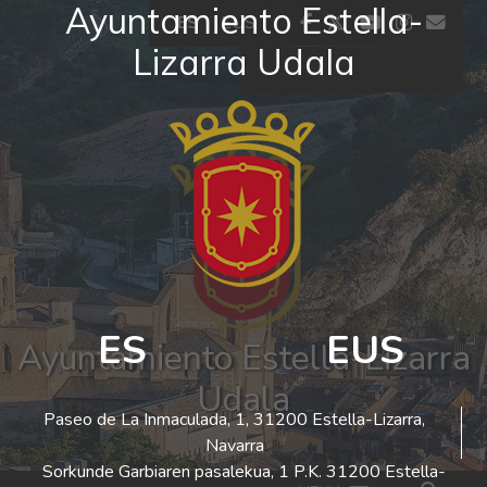
Ayuntamiento Estella-
Ir al contenido
facebook
twitter
youtube
insta
co
ES
EUS
Lizarra Udala
El tiempo - Tutiempo.net
ES
EUS
Ayuntamiento Estella-Lizarra
Udala
Paseo de La Inmaculada, 1, 31200 Estella-Lizarra,
Navarra
Sorkunde Garbiaren pasalekua, 1 P.K. 31200 Estella-
Bus