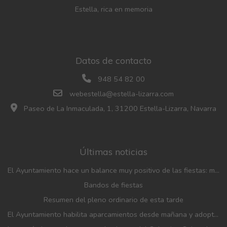
Estella, rica en memoria
Datos de contacto
948 54 82 00
webestella@estella-lizarra.com
Paseo de La Inmaculada, 1, 31200 Estella-Lizarra, Navarra
Últimas noticias
El Ayuntamiento hace un balance muy positivo de las fiestas: menos incidencias, gran participación y mayor afluencia de público que en años anteriores
Bandos de fiestas
Resumen del pleno ordinario de esta tarde
El Ayuntamiento habilita aparcamientos desde mañana y adopta medidas de movilidad con motivo de las fiestas patronales