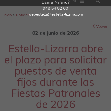
MENU
Lizarra, Nafarroa
948 54 82 00
Buscar:
webestella@estella-lizarra.com
Inicio
>
Noticias
Volver
02 de junio de 2026
Estella-Lizarra abre
el plazo para solicitar
puestos de venta
fijos durante las
Fiestas Patronales
de 2026