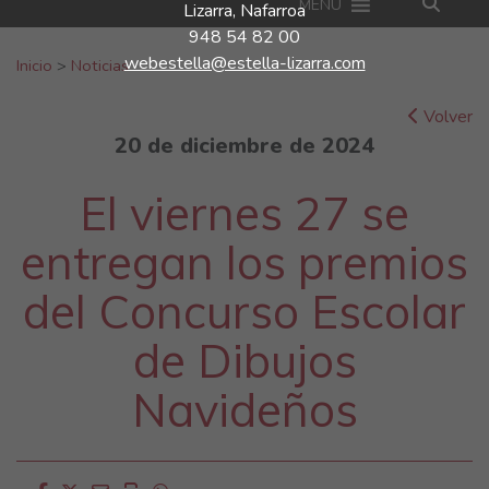
MENU
Lizarra, Nafarroa
948 54 82 00
Buscar:
webestella@estella-lizarra.com
Inicio
>
Noticias
Volver
20 de diciembre de 2024
El viernes 27 se
entregan los premios
del Concurso Escolar
de Dibujos
Navideños