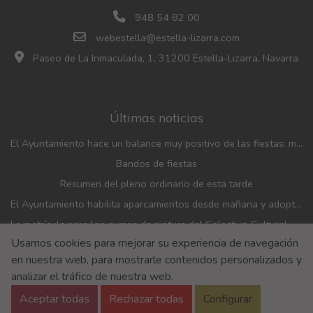
948 54 82 00
webestella@estella-lizarra.com
Paseo de La Inmaculada, 1, 31200 Estella-Lizarra, Navarra
Últimas noticias
El Ayuntamiento hace un balance muy positivo de las fiestas: menos incidencias, gran participación y mayor afluencia de público que en años anteriores
Bandos de fiestas
Resumen del pleno ordinario de esta tarde
El Ayuntamiento habilita aparcamientos desde mañana y adopta medidas de movilidad con motivo de las fiestas patronales
La matrícula para los cursos de pintura del Colectivo Cultural Almudí se abrirá del 1 al 4 de septiembre
Usamos cookies para mejorar su experiencia de navegación
El Ayuntamiento y el Banco de Alimentos renuevan el convenio de financiación de la entidad
en nuestra web, para mostrarle contenidos personalizados y
Aviso Legal
Aviso de privacidad
Accesibilidad
analizar el tráfico de nuestra web.
Política de Cookies
Aceptar todas
Rechazar todas
Configurar
Política de Seguridad de la información