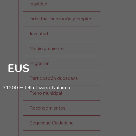
Igualdad
Industria, Innovación y Empleo
Juventud
Medio ambiente
Migración
EUS
Participación ciudadana
. 31200 Estella-Lizarra, Nafarroa
Pleno municipal
Reconocimientos
Seguridad Ciudadana