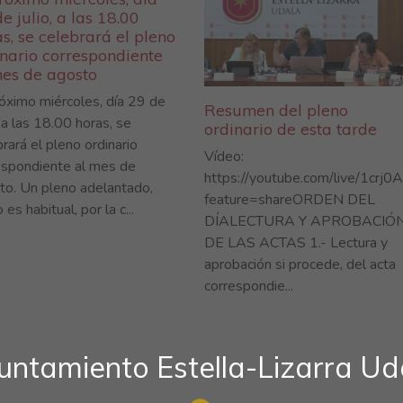
e julio, a las 18.00
s, se celebrará el pleno
inario correspondiente
mes de agosto
róximo miércoles, día 29 de
Resumen del pleno
, a las 18.00 horas, se
ordinario de esta tarde
rará el pleno ordinario
Vídeo:
espondiente al mes de
https://youtube.com/live/1crj
to. Un pleno adelantado,
feature=shareORDEN DEL
es habitual, por la c...
DÍALECTURA Y APROBACIÓ
DE LAS ACTAS 1.- Lectura y
aprobación si procede, del acta
correspondie...
untamiento Estella-Lizarra Ud