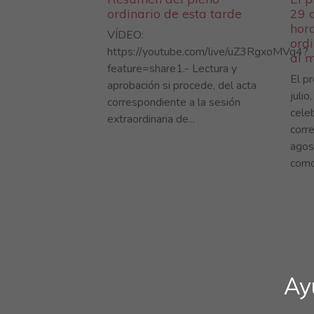
ordinario de esta tarde
29 d
hora
VÍDEO:
ord
https://youtube.com/live/uZ3RgxoMVq4?
al 
feature=share1.- Lectura y
El p
aprobación si procede, del acta
julio
correspondiente a la sesión
celeb
extraordinaria de...
corr
agos
como 
Ay