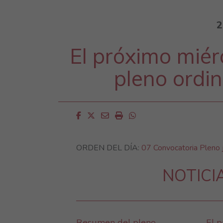
2
El próximo miérc
pleno ordin
Facebook
Twitter
Email
Imprimir
Whatsapp
ORDEN DEL DÍA:
07 Convocatoria Pleno 
NOTICI
Resumen del pleno
El p