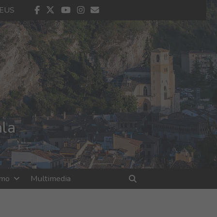
El tiempo - Tutiempo.net
facebook
twitter
youtube
instagram
contacto
EUS
ala
smo
Multimedia
Buscar