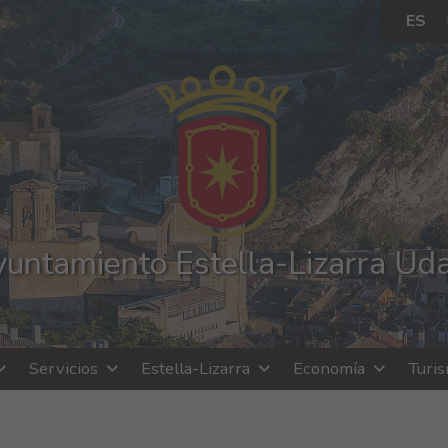
ES
untamiento Estella-Lizarra Ud
Servicios
Estella-Lizarra
Economía
Turi