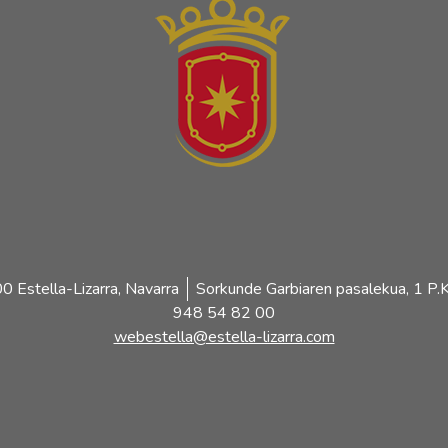
 Estella-Lizarra, Navarra
Sorkunde Garbiaren pasalekua, 1 P.K
948 54 82 00
webestella@estella-lizarra.com