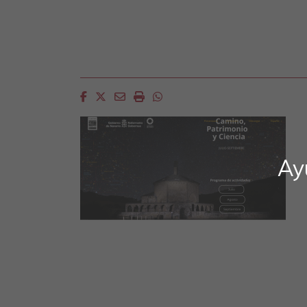
Facebook
Twitter
Email
Imprimir
Whatsapp
Ay