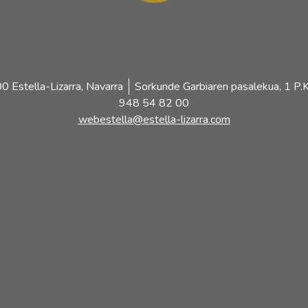
 Estella-Lizarra, Navarra
Sorkunde Garbiaren pasalekua, 1 P.K
948 54 82 00
webestella@estella-lizarra.com