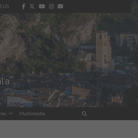
El tiempo - Tutiempo.net
facebook
twitter
youtube
instagram
contacto
EUS
ala
smo
Multimedia
Buscar