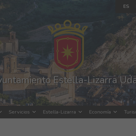
ES
untamiento Estella-Lizarra Ud
Servicios
Estella-Lizarra
Economía
Turi