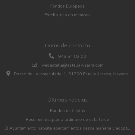
Fondos Europeos
Estella, rica en memoria
Datos de contacto
948 54 82 00
webestella@estella-lizarra.com
Paseo de La Inmaculada, 1, 31200 Estella-Lizarra, Navarra
Últimas noticias
Bandos de fiestas
Resumen del pleno ordinario de esta tarde
El Ayuntamiento habilita aparcamientos desde mañana y adopta medidas de movilidad con motivo de las fiestas patronales