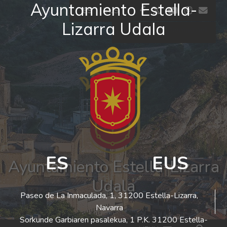
Ayuntamiento Estella-
Ir al contenido
facebook
twitter
youtube
insta
co
ES
EUS
Lizarra Udala
El tiempo - Tutiempo.net
ES
EUS
Ayuntamiento Estella-Lizarra
Udala
Paseo de La Inmaculada, 1, 31200 Estella-Lizarra,
Navarra
Sorkunde Garbiaren pasalekua, 1 P.K. 31200 Estella-
Bus