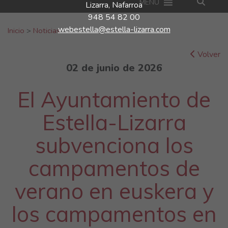
MENU
Lizarra, Nafarroa
948 54 82 00
Buscar:
webestella@estella-lizarra.com
Inicio
>
Noticias
Volver
02 de junio de 2026
El Ayuntamiento de
Estella-Lizarra
subvenciona los
campamentos de
verano en euskera y
los campamentos en