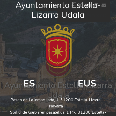
Ayuntamiento Estella-
Ir al contenido
facebook
twitter
youtube
insta
co
ES
EUS
Lizarra Udala
El tiempo - Tutiempo.net
ES
EUS
Ayuntamiento Estella-Lizarra
Udala
Paseo de La Inmaculada, 1, 31200 Estella-Lizarra,
Navarra
Sorkunde Garbiaren pasalekua, 1 P.K. 31200 Estella-
Bus