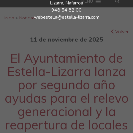
MENU
Lizarra, Nafarroa
948 54 82 00
Buscar:
webestella@estella-lizarra.com
Inicio
>
Noticias
Volver
11 de noviembre de 2025
El Ayuntamiento de
Estella-Lizarra lanza
por segundo año
ayudas para el relevo
generacional y la
reapertura de locales