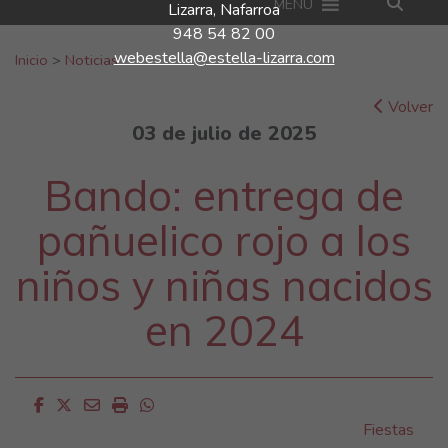
MENU
Lizarra, Nafarroa
948 54 82 00
Buscar:
webestella@estella-lizarra.com
Inicio
>
Noticias
Volver
03 de julio de 2025
Bando: entrega de
pañuelico rojo a los
niños y niñas nacidos
en 2024
Facebook
Twitter
Email
Imprimir
Whatsapp
Fiestas