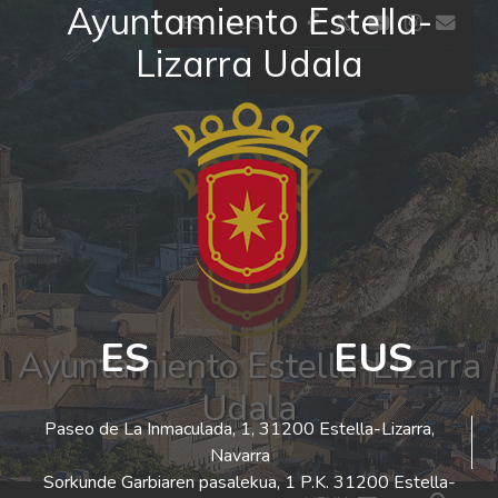
Ayuntamiento Estella-
Ir al contenido
facebook
twitter
youtube
insta
co
ES
EUS
Lizarra Udala
El tiempo - Tutiempo.net
ES
EUS
Ayuntamiento Estella-Lizarra
Udala
Paseo de La Inmaculada, 1, 31200 Estella-Lizarra,
Navarra
Sorkunde Garbiaren pasalekua, 1 P.K. 31200 Estella-
Bus