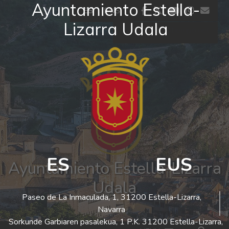
Ayuntamiento Estella-
Ir al contenido
facebook
twitter
youtube
insta
co
ES
EUS
Lizarra Udala
El tiempo - Tutiempo.net
ES
EUS
Ayuntamiento Estella-Lizarra
Udala
Paseo de La Inmaculada, 1, 31200 Estella-Lizarra,
Navarra
Sorkunde Garbiaren pasalekua, 1 P.K. 31200 Estella-Lizarra,
Bus