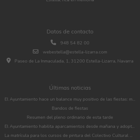
Datos de contacto
948 54 82 00
webestella@estella-lizarra.com
Paseo de La Inmaculada, 1, 31200 Estella-Lizarra, Navarra
Últimas noticias
El Ayuntamiento hace un balance muy positivo de las fiestas: menos incidencias, gran participación y mayor afluencia de público que en años anteriores
Bandos de fiestas
Resumen del pleno ordinario de esta tarde
El Ayuntamiento habilita aparcamientos desde mañana y adopta medidas de movilidad con motivo de las fiestas patronales
La matrícula para los cursos de pintura del Colectivo Cultural Almudí se abrirá del 1 al 4 de septiembre