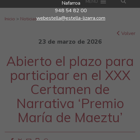
MENU
Nafarroa
948 54 82 00
Buscar:
webestella@estella-lizarra.com
Inicio
>
Noticias
Volver
23 de marzo de 2026
Abierto el plazo para
participar en el XXX
Certamen de
Narrativa ‘Premio
María de Maeztu’