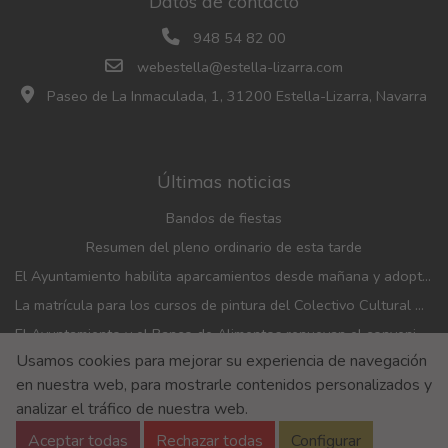
Datos de contacto
948 54 82 00
webestella@estella-lizarra.com
Paseo de La Inmaculada, 1, 31200 Estella-Lizarra, Navarra
Últimas noticias
Bandos de fiestas
Resumen del pleno ordinario de esta tarde
El Ayuntamiento habilita aparcamientos desde mañana y adopta medidas de movilidad con motivo de las fiestas patronales
La matrícula para los cursos de pintura del Colectivo Cultural Almudí se abrirá del 1 al 4 de septiembre
El Ayuntamiento y el Banco de Alimentos renuevan el convenio de financiación de la entidad
Usamos cookies para mejorar su experiencia de navegación
El Ayuntamiento entrega los pañuelicos rojos de fiestas a los bebés nacidos en 2025
en nuestra web, para mostrarle contenidos personalizados y
Aviso Legal
Aviso de privacidad
Accesibilidad
analizar el tráfico de nuestra web.
Política de Cookies
Aceptar todas
Rechazar todas
Configurar
Política de Seguridad de la información