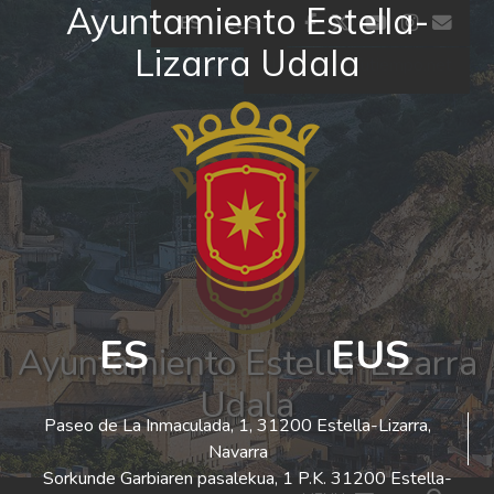
Ayuntamiento Estella-
Ir al contenido
facebook
twitter
youtube
insta
co
ES
EUS
Lizarra Udala
El tiempo - Tutiempo.net
ES
EUS
Ayuntamiento Estella-Lizarra
Udala
Paseo de La Inmaculada, 1, 31200 Estella-Lizarra,
Navarra
Sorkunde Garbiaren pasalekua, 1 P.K. 31200 Estella-
Bus