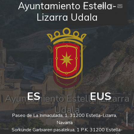
Ayuntamiento Estella-
Ir al contenido
facebook
twitter
youtube
insta
co
ES
EUS
Lizarra Udala
El tiempo - Tutiempo.net
ES
EUS
Ayuntamiento Estella-Lizarra
Udala
Paseo de La Inmaculada, 1, 31200 Estella-Lizarra,
Navarra
Sorkunde Garbiaren pasalekua, 1 P.K. 31200 Estella-
Bus