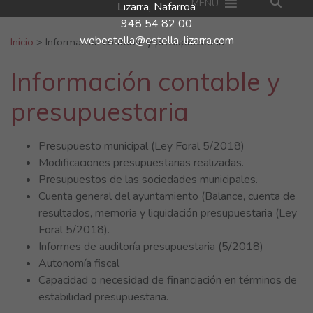
MENU
Lizarra, Nafarroa
948 54 82 00
Buscar:
webestella@estella-lizarra.com
Inicio
>
Información contable y presupuestaria
Información contable y
presupuestaria
Presupuesto municipal (Ley Foral 5/2018)
Modificaciones presupuestarias realizadas.
Presupuestos de las sociedades municipales.
Cuenta general del ayuntamiento (Balance, cuenta de
resultados, memoria y liquidación presupuestaria (Ley
Foral 5/2018).
Informes de auditoría presupuestaria (5/2018)
Autonomía fiscal
Capacidad o necesidad de financiación en términos de
estabilidad presupuestaria.