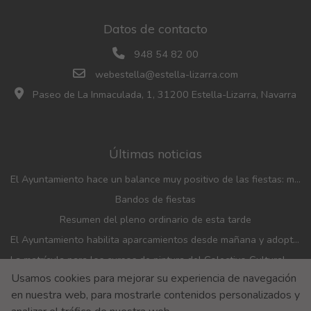
Datos de contacto
948 54 82 00
webestella@estella-lizarra.com
Paseo de La Inmaculada, 1, 31200 Estella-Lizarra, Navarra
Últimas noticias
El Ayuntamiento hace un balance muy positivo de las fiestas: menos incidencias, gran participación y mayor afluencia de público que en años anteriores
Bandos de fiestas
Resumen del pleno ordinario de esta tarde
El Ayuntamiento habilita aparcamientos desde mañana y adopta medidas de movilidad con motivo de las fiestas patronales
La matrícula para los cursos de pintura del Colectivo Cultural Almudí se abrirá del 1 al 4 de septiembre
Usamos cookies para mejorar su experiencia de navegación
El Ayuntamiento y el Banco de Alimentos renuevan el convenio de financiación de la entidad
en nuestra web, para mostrarle contenidos personalizados y
Aviso Legal
Aviso de privacidad
Accesibilidad