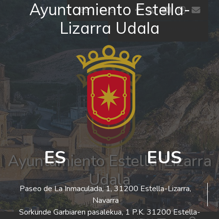
Ayuntamiento Estella-
Ir al contenido
facebook
twitter
youtube
insta
co
ES
EUS
Lizarra Udala
El tiempo - Tutiempo.net
ES
EUS
Ayuntamiento Estella-Lizarra
Udala
Paseo de La Inmaculada, 1, 31200 Estella-Lizarra,
Navarra
Sorkunde Garbiaren pasalekua, 1 P.K. 31200 Estella-
Bus