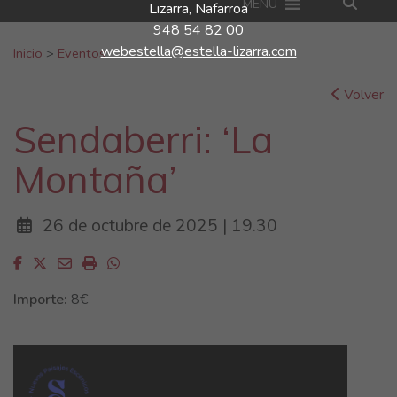
MENU
Lizarra, Nafarroa
948 54 82 00
Buscar:
webestella@estella-lizarra.com
Inicio
>
Eventos
Volver
Sendaberri: ‘La
Montaña’
26 de octubre de 2025 | 19.30
Facebook
Twitter
Email
Imprimir
Whatsapp
Importe:
8€