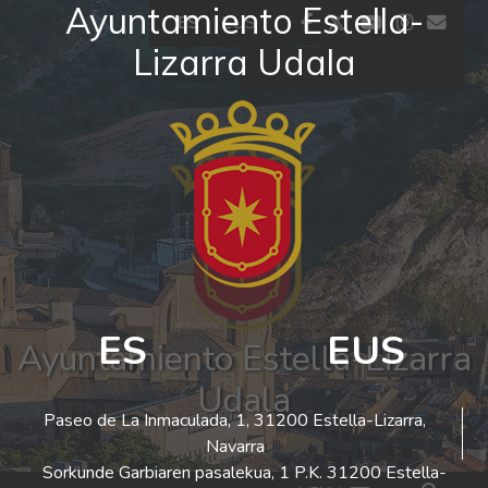
Ayuntamiento Estella-
Ir al contenido
facebook
twitter
youtube
insta
co
ES
EUS
Lizarra Udala
El tiempo - Tutiempo.net
ES
EUS
Ayuntamiento Estella-Lizarra
Udala
Paseo de La Inmaculada, 1, 31200 Estella-Lizarra,
Navarra
Sorkunde Garbiaren pasalekua, 1 P.K. 31200 Estella-
Bus