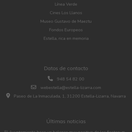
Línea Verde
Cines Los Llanos
Museo Gustavo de Maeztu
Fondos Europeos
Estella, rica en memoria
Datos de contacto
948 54 82 00
webestella@estella-lizarra.com
Paseo de La Inmaculada, 1, 31200 Estella-Lizarra, Navarra
Últimas noticias
El Ayuntamiento hace un balance muy positivo de las fiestas: menos incidencias, gran participación y mayor afluencia de público que en años anteriores