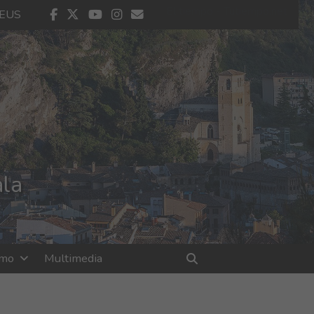
El tiempo - Tutiempo.net
facebook
twitter
youtube
instagram
contacto
EUS
ala
smo
Multimedia
Buscar