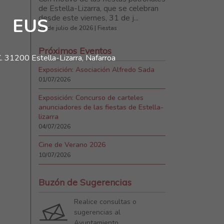
de Estella-Lizarra, que se celebran
desde este viernes, 31 de j...
EUS
29 de julio de 2026 | Fiestas
Próximos Eventos
. 31200 Estella-Lizarra, Nafarroa
Exposición: Asociación Alfredo Sada
01/07/2026
Exposición: Concurso de carteles
anunciadores de las fiestas de Estella-
lizarra
04/07/2026
Cine de Verano 2026
10/07/2026
Buzón de Sugerencias
Realice consultas o
sugerencias al
Ayuntamiento