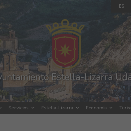
ES
untamiento Estella-Lizarra Ud
Servicios
Estella-Lizarra
Economía
Turi