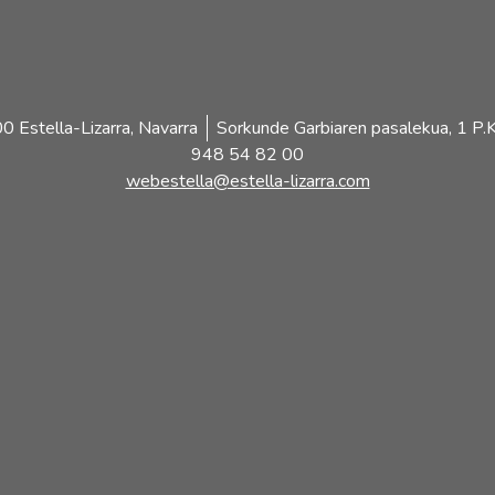
 Estella-Lizarra, Navarra
Sorkunde Garbiaren pasalekua, 1 P.K
948 54 82 00
webestella@estella-lizarra.com