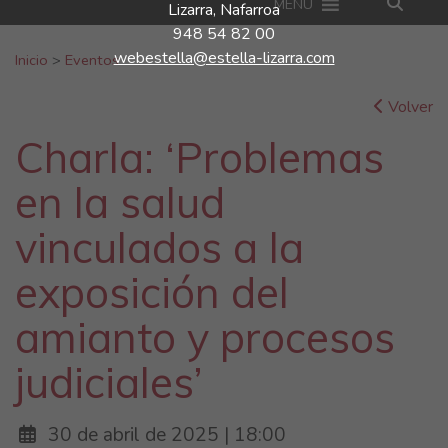
MENU
Lizarra, Nafarroa
948 54 82 00
Buscar:
webestella@estella-lizarra.com
Inicio
>
Eventos
Volver
Charla: ‘Problemas
en la salud
vinculados a la
exposición del
amianto y procesos
judiciales’
30 de abril de 2025 | 18:00