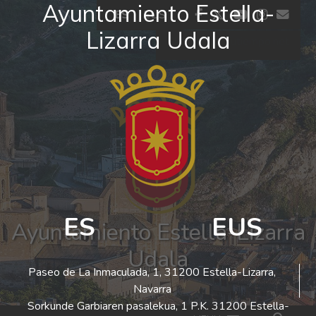
Ayuntamiento Estella-
Ir al contenido
facebook
twitter
youtube
insta
co
ES
EUS
Lizarra Udala
El tiempo - Tutiempo.net
ES
EUS
Ayuntamiento Estella-Lizarra
Udala
Paseo de La Inmaculada, 1, 31200 Estella-Lizarra,
Navarra
Sorkunde Garbiaren pasalekua, 1 P.K. 31200 Estella-
Bus