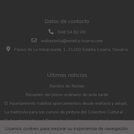
Datos de contacto
948 54 82 00
webestella@estella-lizarra.com
Paseo de La Inmaculada, 1, 31200 Estella-Lizarra, Navarra
Últimas noticias
Bandos de fiestas
Resumen del pleno ordinario de esta tarde
El Ayuntamiento habilita aparcamientos desde mañana y adopta medidas de movilidad con motivo de las fiestas patronales
La matrícula para los cursos de pintura del Colectivo Cultural Almudí se abrirá del 1 al 4 de septiembre
El Ayuntamiento y el Banco de Alimentos renuevan el convenio de financiación de la entidad
Usamos cookies para mejorar su experiencia de navegación
El Ayuntamiento entrega los pañuelicos rojos de fiestas a los bebés nacidos en 2025