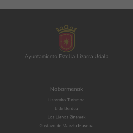
Ayuntamiento Estella-Lizarra Udala
Nabarmenak
Lizarrako Turismoa
Bide Berdea
Los Llanos Zinemak
Gustavo de Maeztu Museoa