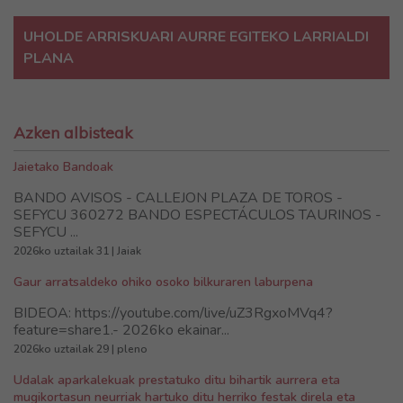
UHOLDE ARRISKUARI AURRE EGITEKO LARRIALDI
PLANA
Azken albisteak
Jaietako Bandoak
BANDO AVISOS - CALLEJON PLAZA DE TOROS -
SEFYCU 360272 BANDO ESPECTÁCULOS TAURINOS -
SEFYCU ...
2026ko uztailak 31 | Jaiak
Gaur arratsaldeko ohiko osoko bilkuraren laburpena
BIDEOA: https://youtube.com/live/uZ3RgxoMVq4?
feature=share1.- 2026ko ekainar...
2026ko uztailak 29 | pleno
Udalak aparkalekuak prestatuko ditu bihartik aurrera eta
mugikortasun neurriak hartuko ditu herriko festak direla eta