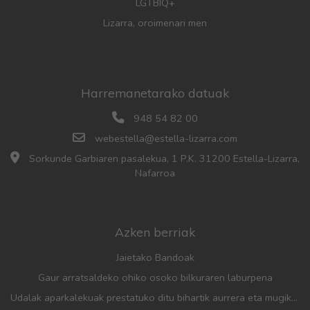
LGTBIQ+
Lizarra, oroimenari men
Harremanetarako datuak
948 54 82 00
webestella@estella-lizarra.com
Sorkunde Garbiaren pasalekua, 1 P.K. 31200 Estella-Lizarra,
Nafarroa
Azken berriak
Jaietako Bandoak
Gaur arratsaldeko ohiko osoko bilkuraren laburpena
Udalak aparkalekuak prestatuko ditu bihartik aurrera eta mugikortasun neurriak hartuko ditu herriko festak direla eta