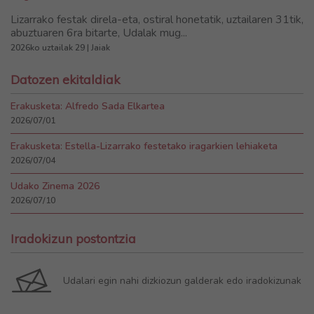
Lizarrako festak direla-eta, ostiral honetatik, uztailaren 31tik,
abuztuaren 6ra bitarte, Udalak mug...
2026ko uztailak 29 | Jaiak
Datozen ekitaldiak
Erakusketa: Alfredo Sada Elkartea
2026/07/01
Erakusketa: Estella-Lizarrako festetako iragarkien lehiaketa
2026/07/04
Udako Zinema 2026
2026/07/10
Iradokizun postontzia
Udalari egin nahi dizkiozun galderak edo iradokizunak