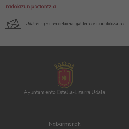
Iradokizun postontzia
Udalari egin nahi dizkiozun galderak edo iradokizunak
Ayuntamiento Estella-Lizarra Udala
Nabarmenak