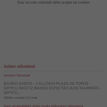
Azken albisteak
Jaietako Bandoak
BANDO AVISOS - CALLEJON PLAZA DE TOROS -
SEFYCU 360272 BANDO ESPECTÁCULOS TAURINOS -
SEFYCU ...
2026ko uztailak 31 | Jaiak
Gaur arratsaldeko ohiko osoko bilkuraren laburpena