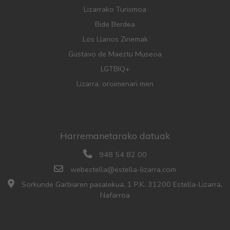
Lizarrako Turismoa
Bide Berdea
Los Llanos Zinemak
Gustavo de Maeztu Museoa
LGTBIQ+
Lizarra, oroimenari men
Harremanetarako datuak
948 54 82 00
webestella@estella-lizarra.com
Sorkunde Garbiaren pasalekua, 1 P.K. 31200 Estella-Lizarra,
Nafarroa