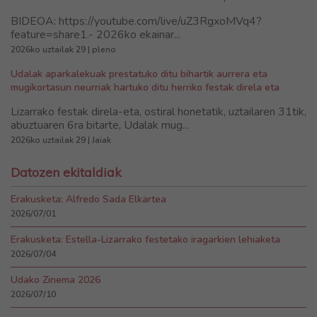
BIDEOA: https://youtube.com/live/uZ3RgxoMVq4?
feature=share1.- 2026ko ekainar...
2026ko uztailak 29 | pleno
Udalak aparkalekuak prestatuko ditu bihartik aurrera eta
mugikortasun neurriak hartuko ditu herriko festak direla eta
Lizarrako festak direla-eta, ostiral honetatik, uztailaren 31tik,
abuztuaren 6ra bitarte, Udalak mug...
2026ko uztailak 29 | Jaiak
Datozen ekitaldiak
Erakusketa: Alfredo Sada Elkartea
2026/07/01
Erakusketa: Estella-Lizarrako festetako iragarkien lehiaketa
2026/07/04
Udako Zinema 2026
2026/07/10