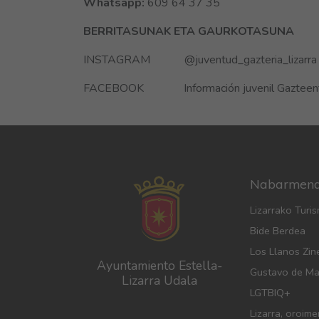
Whatsapp:
609 64 37 35
BERRITASUNAK ETA GAURKOTASUNA
INSTAGRAM @juventud_gazteria_lizarra
FACEBOOK Información juvenil Gazteentzako
Nabarmen
Lizarrako Turi
Bide Berdea
Los Llanos Zi
Ayuntamiento Estella-
Gustavo de M
Lizarra Udala
LGTBIQ+
Lizarra, oroim