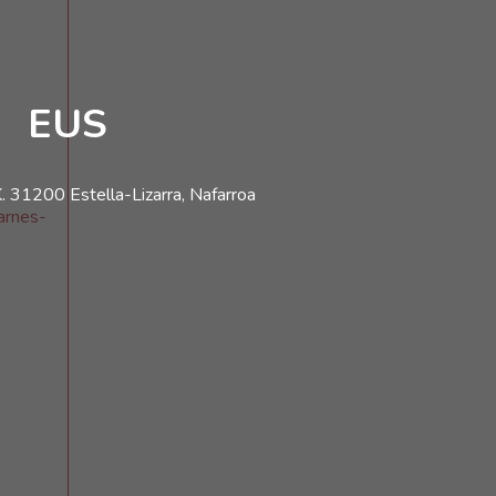
EUS
. 31200 Estella-Lizarra, Nafarroa
arnes-