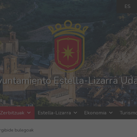
ES
untamiento Estella-Lizarra Ud
Zerbitzuak
Estella-Lizarra
Ekonomia
Turism
rgibide bulegoak