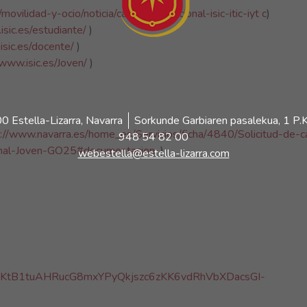
movilidad-y-ocio/noticia/carne-internacional-isic-itic-iyt
c
)
isic.es/estudiante/
)
isic.es/docente/
)
/www.isic.es/Joven/
)
 Estella-Lizarra, Navarra
Sorkunde Garbiaren pasalekua, 1 P.K
p://www.navarra.es/home_es/Servicios/ficha/4840/Solicitud-de-c
948 54 82 00
ional-Joven-GO25#documentacion
)
webestella@estella-lizarra.com
uKtB1tuAHRucG8mxYPyQkjszc6zKK6vdRhVbXDacsGI-