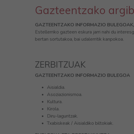
Gazteentzako argib
GAZTEENTZAKO INFORMAZIO BULEGOAK
Estellerriko gazteen eskura jarri nahi du interes
bertan sortutakoa, bai udalerritik kanpokoa.
ZERBITZUAK
GAZTEENTZAKO INFORMAZIO BULEGOA
Aisialdia.
Asoziazionismoa.
Kultura.
Kirola.
Diru-laguntzak.
Txabiskeak / Aisialdiko biltokiak.