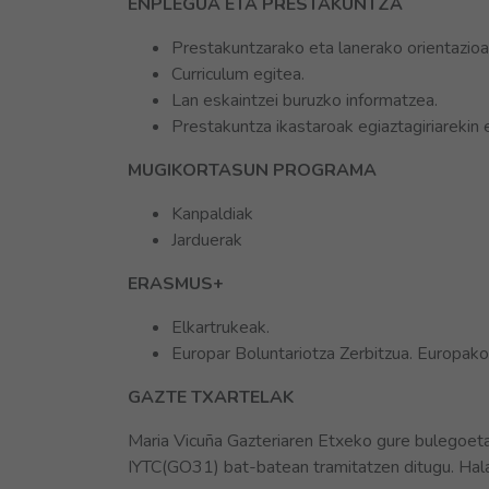
ENPLEGUA ETA PRESTAKUNTZA
Prestakuntzarako eta lanerako orientazioa
Curriculum egitea.
Lan eskaintzei buruzko informatzea.
Prestakuntza ikastaroak egiaztagiriarekin
MUGIKORTASUN PROGRAMA
Kanpaldiak
Jarduerak
ERASMUS+
Elkartrukeak.
Europar Boluntariotza Zerbitzua. Europako
GAZTE TXARTELAK
Maria Vicuña Gazteriaren Etxeko gure bulegoetan
IYTC(GO31) bat-batean tramitatzen ditugu. Hala