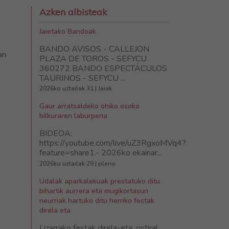
Azken albisteak
Jaietako Bandoak
BANDO AVISOS - CALLEJON
an
PLAZA DE TOROS - SEFYCU
360272 BANDO ESPECTÁCULOS
TAURINOS - SEFYCU ...
2026ko uztailak 31 | Jaiak
Gaur arratsaldeko ohiko osoko
bilkuraren laburpena
BIDEOA:
https://youtube.com/live/uZ3RgxoMVq4?
feature=share1.- 2026ko ekainar...
2026ko uztailak 29 | pleno
Udalak aparkalekuak prestatuko ditu
bihartik aurrera eta mugikortasun
neurriak hartuko ditu herriko festak
direla eta
Lizarrako festak direla-eta, ostiral