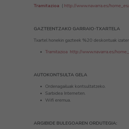
Tramitazioa
(
http://www.navarra.es/home_es/
GAZTEENTZAKO GARRAIO-TXARTELA
Txartel honekin gazteek %20 deskontuak izaten 
Tramitazioa
http://www.navarra.es/home_
AUTOKONTSULTA GELA
Ordenagailuak kontsultatzeko.
Sarbidea Interneten.
Wifi eremua.
ARGIBIDE BULEGOAREN ORDUTEGIA: