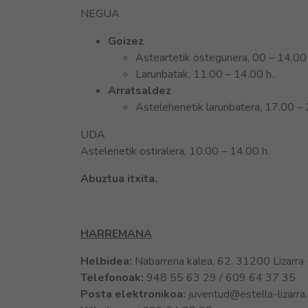
NEGUA
Goizez
Asteartetik ostegunera, 00 – 14.00 
Larunbatak, 11.00 – 14.00 h..
Arratsaldez
Astelehenetik larunbatera, 17.00 – 
UDA
Astelenetik ostiralera, 10.00 – 14.00 h.
Abuztua itxita.
HARREMANA
Helbidea:
Nabarreria kalea, 62. 31200 Lizarra 
Telefonoak:
948 55 63 29 / 609 64 37 35
Posta elektronikoa:
juventud@estella-lizarra