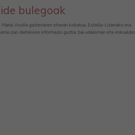
ide bulegoak
,
Maria Vicuña gazteriaren etxean kokatua, Estella-Lizarrako eta
garria izan daitekeen informazio guztia, bai udalerrian eta eskualde