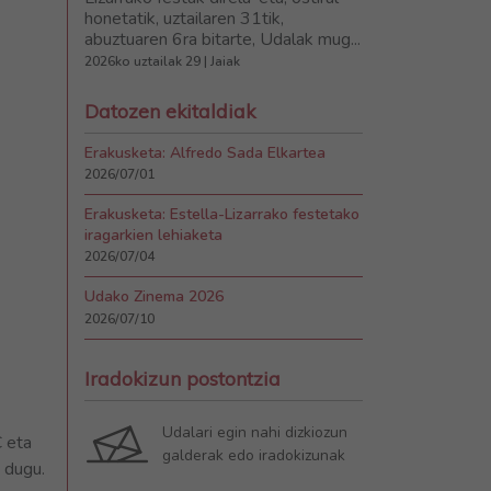
honetatik, uztailaren 31tik,
abuztuaren 6ra bitarte, Udalak mug...
2026ko uztailak 29 | Jaiak
Datozen ekitaldiak
Erakusketa: Alfredo Sada Elkartea
2026/07/01
Erakusketa: Estella-Lizarrako festetako
iragarkien lehiaketa
2026/07/04
Udako Zinema 2026
2026/07/10
Iradokizun postontzia
Udalari egin nahi dizkiozun
C eta
galderak edo iradokizunak
 dugu.