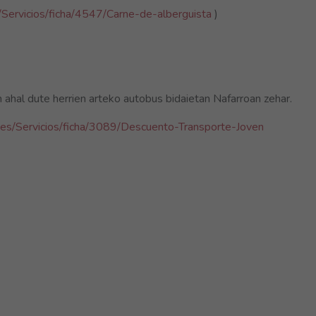
Servicios/ficha/4547/Carne-de-alberguista
)
ahal dute herrien arteko autobus bidaietan Nafarroan zehar.
es/Servicios/ficha/3089/Descuento-Transporte-Joven