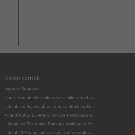
Azken berriak
Jaietako Bandoak
Gaur arratsaldeko ohiko osoko bilkuraren laburpena
Udalak aparkalekuak prestatuko ditu bihartik aurrera eta mugikortasun neurriak hartuko ditu herriko festak direla eta
Almudí Kultur Elkarteko pintura ikastaroetarako matrikula irailaren 1etik 4ra irekiko da
Udalak eta Elikagaien Bankuak erakundea finantzatzeko hitzarmena berritu dute
Udalak 2025ean jaiotako haurrei festetako zapi gorria banatu die