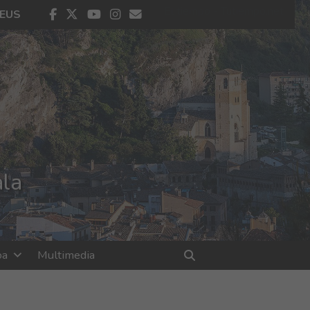
El tiempo - Tutiempo.net
facebook
twitter
youtube
instagram
contacto
EUS
ala
oa
Multimedia
Bilatu