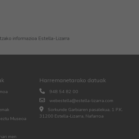
 informazioa Estella-Lizarra
ak
Harremanetarako datuak
smoa
948 54 82 00
webestella@estella-lizarra.com
nemak
Sorkunde Garbiaren pasalekua, 1 P.K.
31200 Estella-Lizarra, Nafarroa
aeztu Museoa
enari men