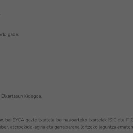
.
 edo gabe.
 Elkartasun Kidegoa.
, bai EYCA gazte txartela, bai nazioarteko txartelak ISIC eta ITI
ber, aterpekide-agiria eta garraioarena lortzeko laguntza ematen