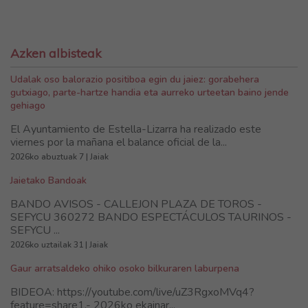
Azken albisteak
Udalak oso balorazio positiboa egin du jaiez: gorabehera
gutxiago, parte-hartze handia eta aurreko urteetan baino jende
gehiago
El Ayuntamiento de Estella-Lizarra ha realizado este
viernes por la mañana el balance oficial de la...
2026ko abuztuak 7 | Jaiak
Jaietako Bandoak
BANDO AVISOS - CALLEJON PLAZA DE TOROS -
SEFYCU 360272 BANDO ESPECTÁCULOS TAURINOS -
SEFYCU ...
2026ko uztailak 31 | Jaiak
Gaur arratsaldeko ohiko osoko bilkuraren laburpena
BIDEOA: https://youtube.com/live/uZ3RgxoMVq4?
feature=share1.- 2026ko ekainar...