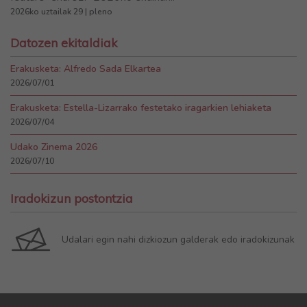
2026ko uztailak 29 | pleno
Datozen ekitaldiak
Erakusketa: Alfredo Sada Elkartea
2026/07/01
Erakusketa: Estella-Lizarrako festetako iragarkien lehiaketa
2026/07/04
Udako Zinema 2026
2026/07/10
Iradokizun postontzia
Udalari egin nahi dizkiozun galderak edo iradokizunak