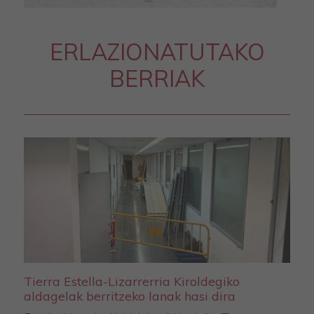
ERLAZIONATUTAKO
BERRIAK
Tierra Estella-Lizarrerria Kiroldegiko
aldagelak berritzeko lanak hasi dira