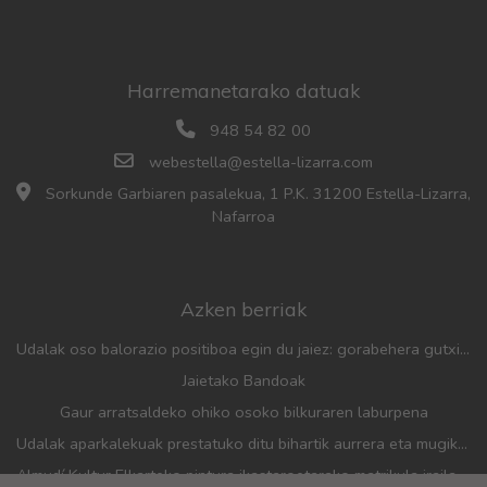
Harremanetarako datuak
948 54 82 00
webestella@estella-lizarra.com
Sorkunde Garbiaren pasalekua, 1 P.K. 31200 Estella-Lizarra,
Nafarroa
Azken berriak
Udalak oso balorazio positiboa egin du jaiez: gorabehera gutxiago, parte-hartze handia eta aurreko urteetan baino jende gehiago
Jaietako Bandoak
Gaur arratsaldeko ohiko osoko bilkuraren laburpena
Udalak aparkalekuak prestatuko ditu bihartik aurrera eta mugikortasun neurriak hartuko ditu herriko festak direla eta
Almudí Kultur Elkarteko pintura ikastaroetarako matrikula irailaren 1etik 4ra irekiko da