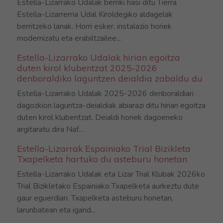
Estella-Lizarrako Udalak berriki hasi ditu Tierra
Estella-Lizarrerria Udal Kiroldegiko aldagelak
berritzeko lanak. Horri esker, instalazio horiek
modernizatu eta erabiltzailee...
Estella-Lizarrako Udalak hirian egoitza
duten kirol klubentzat 2025-2026
denboraldiko laguntzen deialdia zabaldu du
Estella-Lizarrako Udalak 2025-2026 denboraldiari
dagozkion laguntza-deialdiak abiarazi ditu hirian egoitza
duten kirol klubentzat. Deialdi horiek dagoeneko
argitaratu dira Naf...
Estella-Lizarrak Espainiako Trial Bizikleta
Txapelketa hartuko du asteburu honetan
Estella-Lizarrako Udalak eta Lizar Trial Klubak 2026ko
Trial Bizikletako Espainiako Txapelketa aurkeztu dute
gaur eguerdian. Txapelketa asteburu honetan,
larunbatean eta igand...