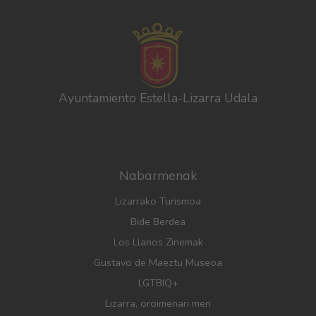
Ayuntamiento Estella-Lizarra Udala
Nabarmenak
Lizarrako Turismoa
Bide Berdea
Los Llanos Zinemak
Gustavo de Maeztu Museoa
LGTBIQ+
Lizarra, oroimenari men