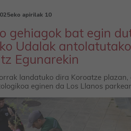
025eko apirilak 10
no gehiagok bat egin du
ako Udalak antolatutak
tz Egunarekin
orrak landatuko dira Koroatze plazan, 
 mitologikoa eginen da Los Llanos parkea