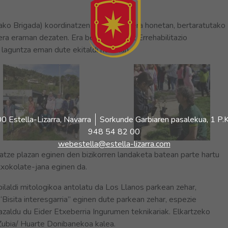
ako Brigada) koordinatzen duten jarduera honetan, bertaratutako
ra eraman dezaten. Era berean, Ordoiz Errehabilitazio
 laguntza eman dute ekitaldi honetan.
 Estella-Lizarra, Navarra
Sorkunde Garbiaren pasalekua, 1 P.K
948 54 82 00
webestella@estella-lizarra.com
oatze plazan eginen den bizikorren landaketa batean parte hartu
 txokolate-jana eginen da.
ibilaldi mitologikoa antolatu da Los Llanos parkean zehar,
“Bisita interesgarria” eginen dute parkean zehar, espezie
azaldu du Eider Etxeberria Ingurumen teknikariak. Elkartzeko
Zubia/ Huarte Donibanekoa kalea.