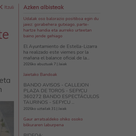
Azken albisteak
Itzuli
Udalak oso balorazio positiboa egin du
jaiez: gorabehera gutxiago, parte-
te
hartze handia eta aurreko urteetan
baino jende gehiago
o
El Ayuntamiento de Estella-Lizarra
ha realizado este viernes por la
mañana el balance oficial de la...
2026ko abuztuak 7 | Jaiak
Jaietako Bandoak
eta
BANDO AVISOS - CALLEJON
n
PLAZA DE TOROS - SEFYCU
360272 BANDO ESPECTÁCULOS
TAURINOS - SEFYCU ...
2026ko uztailak 31 | Jaiak
Gaur arratsaldeko ohiko osoko
bilkuraren laburpena
BIDEOA: