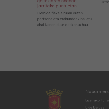
geltokiaren ondoan
uztar
jarritako puntuetan
Helbide fiskala hirian duten
pertsona eta erakundeek baliatu
ahal izanen dute deskontu hau
Nabarmen
Lizarrako Turi
Bide Berdea