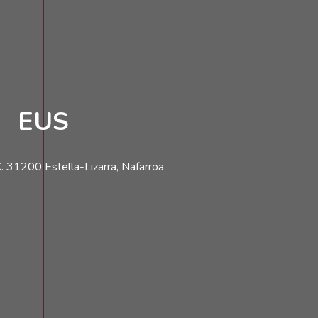
EUS
. 31200 Estella-Lizarra, Nafarroa