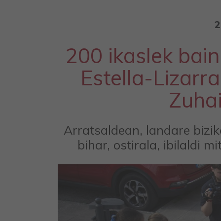
2
200 ikaslek bai
Estella-Lizarr
Zuhai
Arratsaldean, landare bizik
bihar, ostirala, ibilaldi