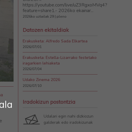
https://youtube.com/live/uZ3RgxoMVq4?
feature=share1.- 2026ko ekainar...
2026ko uztailak 29 | pleno
Datozen ekitaldiak
Erakusketa: Alfredo Sada Elkartea
2026/07/01
Erakusketa: Estella-Lizarrako festetako
iragarkien lehiaketa
2026/07/04
Udako Zinema 2026
2026/07/10
na
ala
Iradokizun postontzia
Udalari egin nahi dizkiozun
e
galderak edo iradokizunak