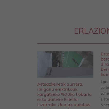
ERLAZIO
Este
ber
dira
berr
hain
Lore
Asteazkenetik aurrera,
zerb
ibilgailu elektrikoak
zuha
kargatzeko %20ko hobaria
sist
eska daiteke Estella-
Lizarrako Udalak autobus
oine