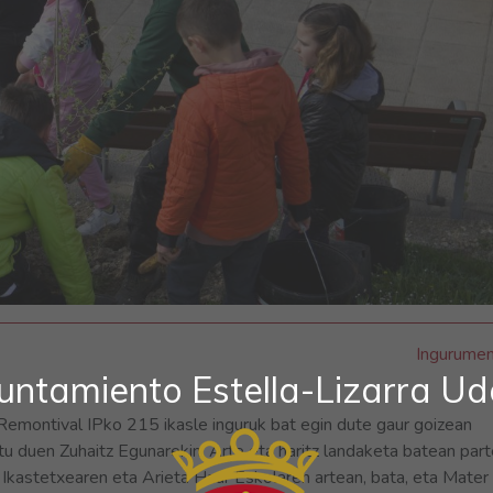
Ingurume
untamiento Estella-Lizarra Ud
 Remontival IPko 215 ikasle inguruk bat egin dute gaur goizean
tu duen Zuhaitz Egunarekin. Arte eta haritz landaketa batean part
 Ikastetxearen eta Arieta Haur Eskolaren artean, bata, eta Mater