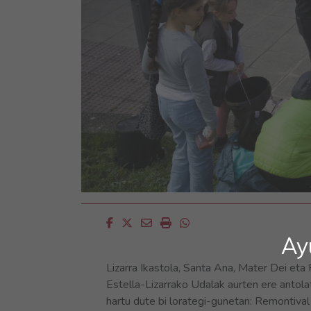
Facebook
Twitter
Email
Imprimir
Whatsapp
Ay
Lizarra Ikastola, Santa Ana, Mater Dei eta
Estella-Lizarrako Udalak aurten ere antola
hartu dute bi lorategi-gunetan: Remontival