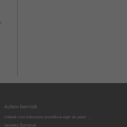
i
Azken berriak
Udalak oso balorazio positiboa egin du jaiez: gorabehera gutxiago, parte-hartze handia eta aurreko urteetan baino jende gehiago
Jaietako Bandoak