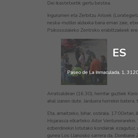
Dei ikastetxetik gertu bestea.
Ingurumen eta Zerbitzu Arloek (Lorategiet
neska-mutilei aldaxka bana eman zaie, etxe
Psikosozialeko Zentroko erabiltzaileek ere
ES
Paseo de La Inmaculada, 1, 31200
Arratsaldean (16.30), herritar guztiek Kor
ahal izanen dute. Jarduera horrekin batera,
Eta, amaitzeko, bihar, ostirala, 17:00etan, 
Hojarasca elkarteko Aitor Ventureirarekin. 
ezberdinekin lotutako kondairak ezagutuz, 
gunea Los Llanosko sarrera da, Donibane 