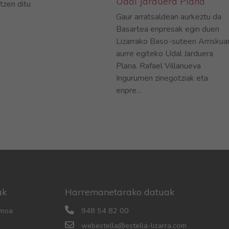
Udal Jarduera Plana
tzen ditu
Gaur arratsaldean aurkeztu da
Basartea enpresak egin duen
Lizarrako Baso-suteen Arriskuar
aurre egiteko Udal Jarduera
Plana. Rafael Villanueva
Ingurumen zinegotziak eta
enpre...
ak
Harremanetarako datuak
smoa
948 54 82 00
webestella@estella-lizarra.com