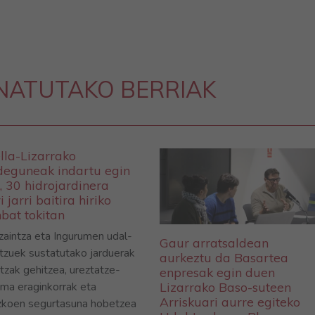
NATUTAKO BERRIAK
lla-Lizarrako
deguneak indartu egin
, 30 hidrojardinera
i jarri baitira hiriko
bat tokitan
zaintza eta Ingurumen udal-
Gaur arratsaldean
itzuek sustatutako jarduerak
aurkeztu da Basartea
itzak gehitzea, ureztatze-
enpresak egin duen
ema eraginkorrak eta
Lizarrako Baso-suteen
Arriskuari aurre egiteko
zkoen segurtasuna hobetzea