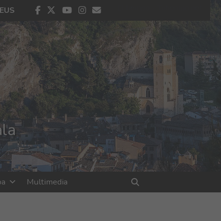
El tiempo - Tutiempo.net
facebook
twitter
youtube
instagram
contacto
EUS
ala
oa
Multimedia
Bilatu