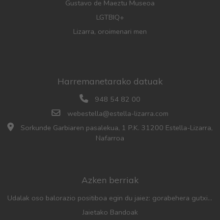
Gustavo de Maeztu Museoa
LGTBIQ+
Lizarra, oroimenari men
Harremanetarako datuak
948 54 82 00
webestella@estella-lizarra.com
Sorkunde Garbiaren pasalekua, 1 P.K. 31200 Estella-Lizarra,
Nafarroa
Azken berriak
Udalak oso balorazio positiboa egin du jaiez: gorabehera gutxiago, parte-hartze handia eta aurreko urteetan baino jende gehiago
Jaietako Bandoak