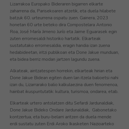
Lizarrakoa Europako Bideraren bigarren elkarte
zaharrena da, Parisekoaren atzetik, eta duela hilabete
batzuk 60. urteurrena ospatu zuen. Gainera, 2023
honetan 60 urte beteko dira Compostelara Antonio
Roa, José María Jimeno Jurío eta Jaime Eguarasek egin
zuten erromesaldi historiko hartatik. Elkarteak
sustatutako erromesaldia, eragin handia izan zuena
hedabideetan, iritzi publikoan eta Done Jakue munduan,
eta bidea berriz modan jartzen lagundu zuena.
Alkateak, aintzatespen horrekin, elkarteak hirian eta
Done Jakue Bidean egiten duen lan itzela balioetsi nahi
izan du, Lizarrarako balio kalkulaezina duen fenomenoa,
hainbat ikuspuntutatik: kultura, turismoa, ondarea, etab.
Elkarteak urtero antolatzen ditu Sefardi Jardunaldiak,
Done Jakue Bideko Ondare Jardunaldiak, Gabonetako
kontzertua, eta buru-belarri aritzen da duela mende
erdi sustatu zuten Erdi Aroko Ikasketen Nazioarteko