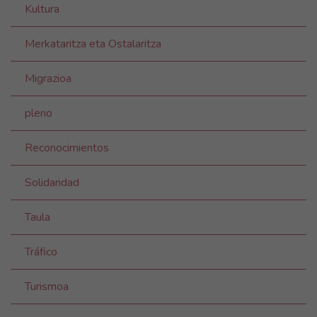
Kultura
Merkataritza eta Ostalaritza
Migrazioa
pleno
Reconocimientos
Solidaridad
Taula
Tráfico
Turismoa