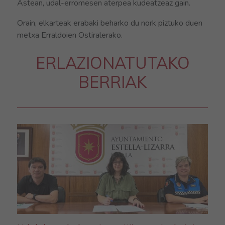
Astean, udal-erromesen aterpea kudeatzeaz gain.
Orain, elkarteak erabaki beharko du nork piztuko duen
metxa Erraldoien Ostiralerako.
ERLAZIONATUTAKO
BERRIAK