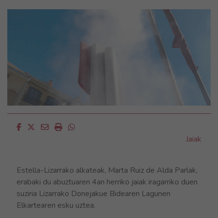
Facebook
Twitter
Email
Imprimir
Whatsapp
Jaiak
Estella-Lizarrako alkateak, Marta Ruiz de Alda Parlak,
erabaki du abuztuaren 4an herriko jaiak iragarriko duen
suziria Lizarrako Donejakue Bidearen Lagunen
Elkartearen esku uztea.