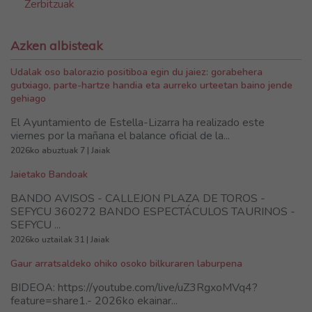
Zerbitzuak
Azken albisteak
Udalak oso balorazio positiboa egin du jaiez: gorabehera
gutxiago, parte-hartze handia eta aurreko urteetan baino jende
gehiago
El Ayuntamiento de Estella-Lizarra ha realizado este
viernes por la mañana el balance oficial de la...
2026ko abuztuak 7 | Jaiak
Jaietako Bandoak
BANDO AVISOS - CALLEJON PLAZA DE TOROS -
SEFYCU 360272 BANDO ESPECTÁCULOS TAURINOS -
SEFYCU ...
2026ko uztailak 31 | Jaiak
Gaur arratsaldeko ohiko osoko bilkuraren laburpena
BIDEOA: https://youtube.com/live/uZ3RgxoMVq4?
feature=share1.- 2026ko ekainar...