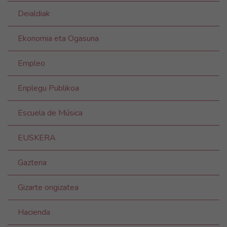
Deialdiak
Ekonomia eta Ogasuna
Empleo
Enplegu Publikoa
Escuela de Música
EUSKERA
Gazteria
Gizarte ongizatea
Hacienda