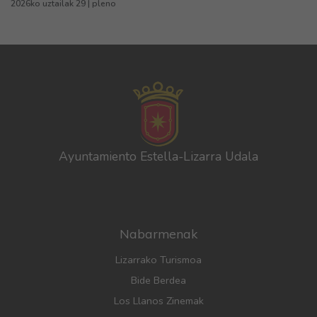
2026ko uztailak 29 | pleno
Ayuntamiento Estella-Lizarra Udala
Nabarmenak
Lizarrako Turismoa
Bide Berdea
Los Llanos Zinemak