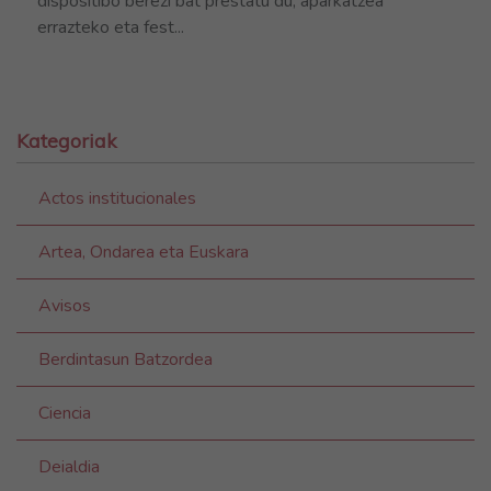
dispositibo berezi bat prestatu du, aparkatzea
errazteko eta fest...
Kategoriak
Actos institucionales
Artea, Ondarea eta Euskara
Avisos
Berdintasun Batzordea
Ciencia
Deialdia