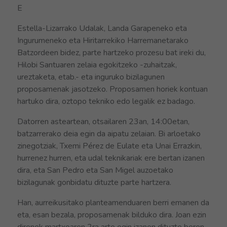
E
Estella-Lizarrako Udalak, Landa Garapeneko eta
Ingurumeneko eta Hiritarrekiko Harremanetarako
Batzordeen bidez, parte hartzeko prozesu bat ireki du,
Hilobi Santuaren zelaia egokitzeko -zuhaitzak,
ureztaketa, etab.- eta inguruko bizilagunen
proposamenak jasotzeko. Proposamen horiek kontuan
hartuko dira, oztopo tekniko edo legalik ez badago.
Datorren asteartean, otsailaren 23an, 14:00etan,
batzarrerako deia egin da aipatu zelaian. Bi arloetako
zinegotziak, Txemi Pérez de Eulate eta Unai Errazkin,
hurrenez hurren, eta udal teknikariak ere bertan izanen
dira, eta San Pedro eta San Migel auzoetako
bizilagunak gonbidatu dituzte parte hartzera.
Han, aurreikusitako planteamenduaren berri emanen da
eta, esan bezala, proposamenak bilduko dira. Joan ezin