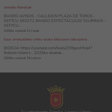
Jaietako Bandoak
BANDO AVISOS - CALLEJON PLAZA DE TOROS -
SEFYCU 360272 BANDO ESPECTÁCULOS TAURINOS -
SEFYCU ...
2026ko uztailak 31 | Jaiak
Gaur arratsaldeko ohiko osoko bilkuraren laburpena
BIDEOA: https://youtube.com/live/uZ3RgxoMVq4?
feature=share1.- 2026ko ekainar...
2026ko uztailak 29 | pleno