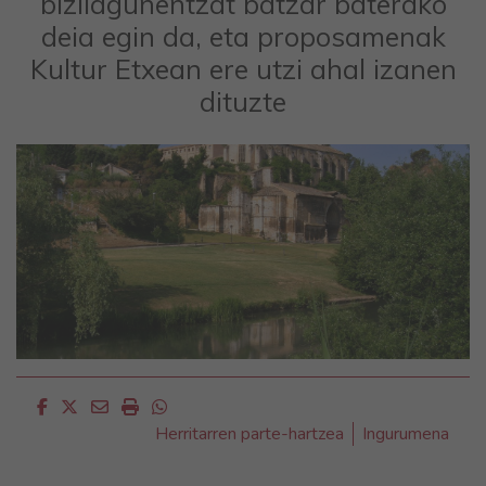
bizilagunentzat batzar baterako
deia egin da, eta proposamenak
Kultur Etxean ere utzi ahal izanen
dituzte
Facebook
Twitter
Email
Imprimir
Whatsapp
Herritarren parte-hartzea
Ingurumena