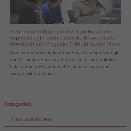
Gaur arratsaldean aurkeztu da Basartea
enpresak egin duen Lizarrako Baso-suteen
Arriskuari aurre egiteko Udal Jarduera Plana
Gaur arratsaldean aurkeztu da Basartea enpresak egin
duen Lizarrako Baso-suteen Arriskuari aurre egiteko
Udal Jarduera Plana. Rafael Villanueva Ingurumen
zinegotziak eta enpre...
Kategoriak
Actos institucionales