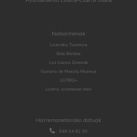
Ayuntamiento Estella-Lizarra Udala
Nabarmenak
Lizarrako Turismoa
Bide Berdea
Los Llanos Zinemak
Gustavo de Maeztu Museoa
LGTBIQ+
Lizarra, oroimenari men
Harremanetarako datuak
948 54 82 00