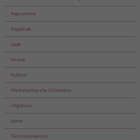
Ingurumena
Iragarkiak
Jaiak
Kirolak
Kultura
Merkataritza eta Ostalaritza
Migrazioa
pleno
Reconocimientos