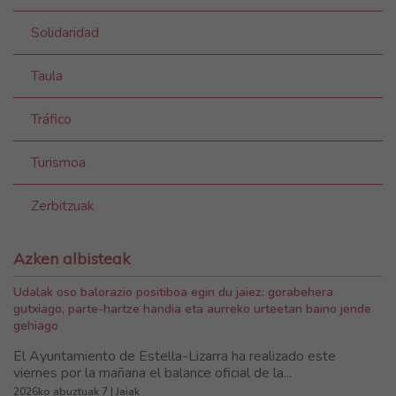
Solidaridad
Taula
Tráfico
Turismoa
Zerbitzuak
Azken albisteak
Udalak oso balorazio positiboa egin du jaiez: gorabehera
gutxiago, parte-hartze handia eta aurreko urteetan baino jende
gehiago
El Ayuntamiento de Estella-Lizarra ha realizado este
viernes por la mañana el balance oficial de la...
2026ko abuztuak 7 | Jaiak