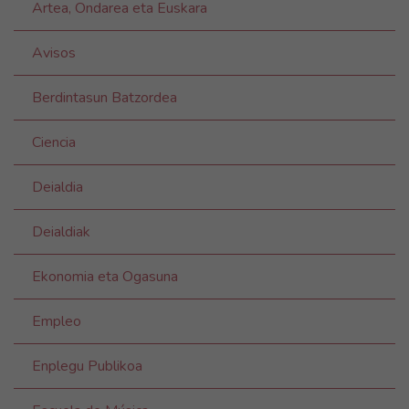
Artea, Ondarea eta Euskara
Avisos
Berdintasun Batzordea
Ciencia
Deialdia
Deialdiak
Ekonomia eta Ogasuna
Empleo
Enplegu Publikoa