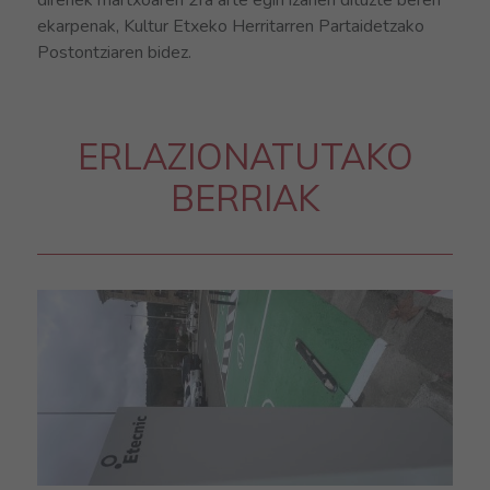
direnek martxoaren 2ra arte egin izanen dituzte beren
ekarpenak, Kultur Etxeko Herritarren Partaidetzako
Postontziaren bidez.
ERLAZIONATUTAKO
BERRIAK