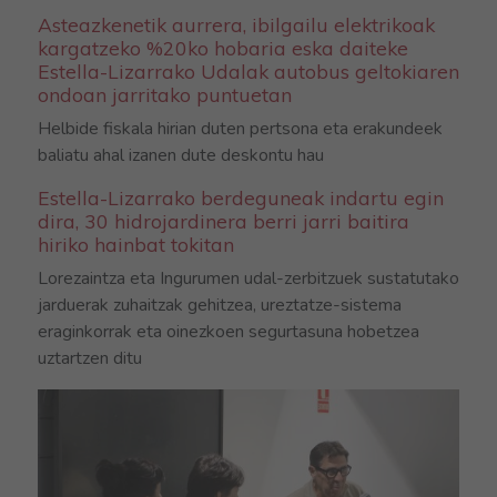
Asteazkenetik aurrera, ibilgailu elektrikoak
kargatzeko %20ko hobaria eska daiteke
Estella-Lizarrako Udalak autobus geltokiaren
ondoan jarritako puntuetan
Helbide fiskala hirian duten pertsona eta erakundeek
baliatu ahal izanen dute deskontu hau
Estella-Lizarrako berdeguneak indartu egin
dira, 30 hidrojardinera berri jarri baitira
hiriko hainbat tokitan
Lorezaintza eta Ingurumen udal-zerbitzuek sustatutako
jarduerak zuhaitzak gehitzea, ureztatze-sistema
eraginkorrak eta oinezkoen segurtasuna hobetzea
uztartzen ditu