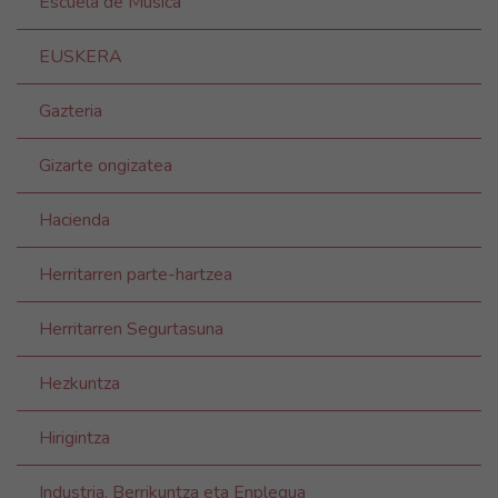
Escuela de Música
EUSKERA
Gazteria
Gizarte ongizatea
Hacienda
Herritarren parte-hartzea
Herritarren Segurtasuna
Hezkuntza
Hirigintza
Industria, Berrikuntza eta Enplegua