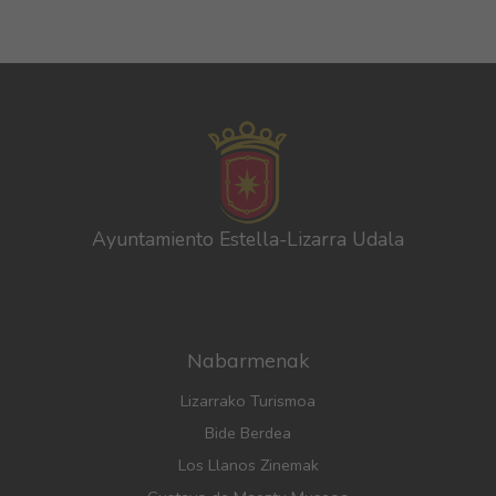
Ayuntamiento Estella-Lizarra Udala
Nabarmenak
Lizarrako Turismoa
Bide Berdea
Los Llanos Zinemak