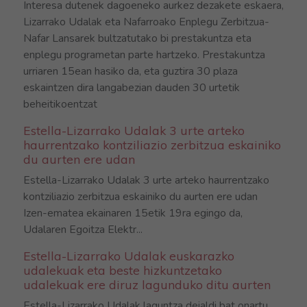
Interesa dutenek dagoeneko aurkez dezakete eskaera,
Lizarrako Udalak eta Nafarroako Enplegu Zerbitzua-
Nafar Lansarek bultzatutako bi prestakuntza eta
enplegu programetan parte hartzeko. Prestakuntza
urriaren 15ean hasiko da, eta guztira 30 plaza
eskaintzen dira langabezian dauden 30 urtetik
beheitikoentzat
Estella-Lizarrako Udalak 3 urte arteko
haurrentzako kontziliazio zerbitzua eskainiko
du aurten ere udan
Estella-Lizarrako Udalak 3 urte arteko haurrentzako
kontziliazio zerbitzua eskainiko du aurten ere udan
Izen-ematea ekainaren 15etik 19ra egingo da,
Udalaren Egoitza Elektr...
Estella-Lizarrako Udalak euskarazko
udalekuak eta beste hizkuntzetako
udalekuak ere diruz lagunduko ditu aurten
Estella-Lizarrako Udalak laguntza deialdi bat onartu