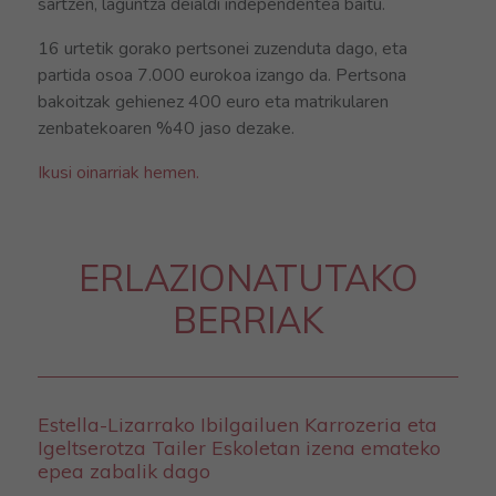
sartzen, laguntza deialdi independentea baitu.
16 urtetik gorako pertsonei zuzenduta dago, eta
partida osoa 7.000 eurokoa izango da. Pertsona
bakoitzak gehienez 400 euro eta matrikularen
zenbatekoaren %40 jaso dezake.
Ikusi oinarriak hemen.
ERLAZIONATUTAKO
BERRIAK
Estella-Lizarrako Ibilgailuen Karrozeria eta
Igeltserotza Tailer Eskoletan izena emateko
epea zabalik dago