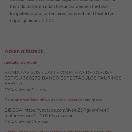
berri du datorren udan hizkuntza desberdinetako
kanpalekuetara joaten diren haurrentzat. Deialdi bat
dago, gehienez 2.000 ...
Azken albisteak
Jaietako Bandoak
BANDO AVISOS - CALLEJON PLAZA DE TOROS -
SEFYCU 360272 BANDO ESPECTÁCULOS TAURINOS -
SEFYCU ...
2026ko uztailak 31 | Jaiak
Gaur arratsaldeko ohiko osoko bilkuraren laburpena
BIDEOA: https://youtube.com/live/uZ3RgxoMVq4?
feature=share1.- 2026ko ekainar...
2026ko uztailak 29 | pleno