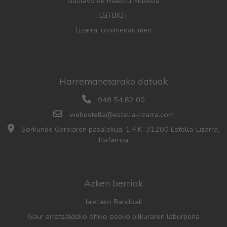
Gustavo de Maeztu Museoa
LGTBIQ+
Lizarra, oroimenari men
Harremanetarako datuak
948 54 82 00
webestella@estella-lizarra.com
Sorkunde Garbiaren pasalekua, 1 P.K. 31200 Estella-Lizarra,
Nafarroa
Azken berriak
Jaietako Bandoak
Gaur arratsaldeko ohiko osoko bilkuraren laburpena