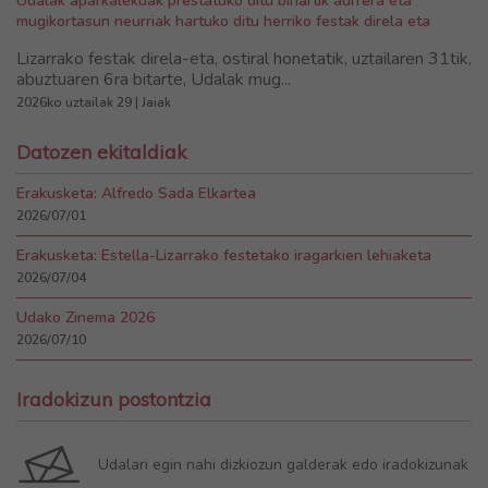
Udalak aparkalekuak prestatuko ditu bihartik aurrera eta
mugikortasun neurriak hartuko ditu herriko festak direla eta
Lizarrako festak direla-eta, ostiral honetatik, uztailaren 31tik,
abuztuaren 6ra bitarte, Udalak mug...
2026ko uztailak 29 | Jaiak
Datozen ekitaldiak
Erakusketa: Alfredo Sada Elkartea
2026/07/01
Erakusketa: Estella-Lizarrako festetako iragarkien lehiaketa
2026/07/04
Udako Zinema 2026
2026/07/10
Iradokizun postontzia
Udalari egin nahi dizkiozun galderak edo iradokizunak