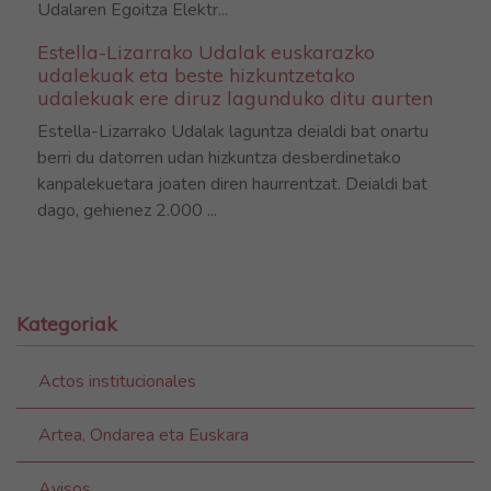
Udalaren Egoitza Elektr...
Estella-Lizarrako Udalak euskarazko
udalekuak eta beste hizkuntzetako
udalekuak ere diruz lagunduko ditu aurten
Estella-Lizarrako Udalak laguntza deialdi bat onartu
berri du datorren udan hizkuntza desberdinetako
kanpalekuetara joaten diren haurrentzat. Deialdi bat
dago, gehienez 2.000 ...
Kategoriak
Actos institucionales
Artea, Ondarea eta Euskara
Avisos