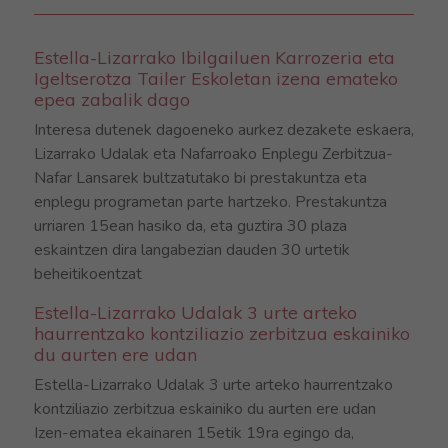
Estella-Lizarrako Ibilgailuen Karrozeria eta
Igeltserotza Tailer Eskoletan izena emateko
epea zabalik dago
Interesa dutenek dagoeneko aurkez dezakete eskaera,
Lizarrako Udalak eta Nafarroako Enplegu Zerbitzua-
Nafar Lansarek bultzatutako bi prestakuntza eta
enplegu programetan parte hartzeko. Prestakuntza
urriaren 15ean hasiko da, eta guztira 30 plaza
eskaintzen dira langabezian dauden 30 urtetik
beheitikoentzat
Estella-Lizarrako Udalak 3 urte arteko
haurrentzako kontziliazio zerbitzua eskainiko
du aurten ere udan
Estella-Lizarrako Udalak 3 urte arteko haurrentzako
kontziliazio zerbitzua eskainiko du aurten ere udan
Izen-ematea ekainaren 15etik 19ra egingo da,