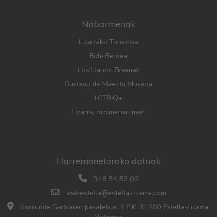
Nabarmenak
Lizarrako Turismoa
Bide Berdea
Los Llanos Zinemak
Gustavo de Maeztu Museoa
LGTBIQ+
Lizarra, oroimenari men
Harremanetarako datuak
948 54 82 00
webestella@estella-lizarra.com
Sorkunde Garbiaren pasalekua, 1 P.K. 31200 Estella-Lizarra,