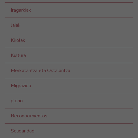
Iragarkiak
Jaiak
Kirolak
Kultura
Merkataritza eta Ostalaritza
Migrazioa
pleno
Reconocimientos
Solidaridad