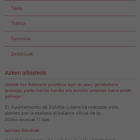
Taula
Tráfico
Turismoa
Zerbitzuak
Azken albisteak
Udalak oso balorazio positiboa egin du jaiez: gorabehera
gutxiago, parte-hartze handia eta aurreko urteetan baino jende
gehiago
El Ayuntamiento de Estella-Lizarra ha realizado este
viernes por la mañana el balance oficial de la...
2026ko abuztuak 7 | Jaiak
Jaietako Bandoak