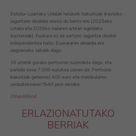
Estella-Lizarrako Udalak helduek hizkuntzak ikasteko
laguntzen deialdia onetsi du berriz ere (2025eko
uztaila eta 2026ko irailaren artean egindako
ikastaroak). Euskara ez da sartzen, laguntza deialdi
independentea baitu. Euskararen deialdia ere
dagoeneko zabalik dago.
16 urtetik gorako pertsonei zuzenduta dago, eta
partida osoa 7.000 eurokoa izanen da. Pertsona
bakoitzak gehienez 400 euro eta matrikularen
zenbatekoaren %40 jaso dezake.
OINARRIAK
ERLAZIONATUTAKO
BERRIAK