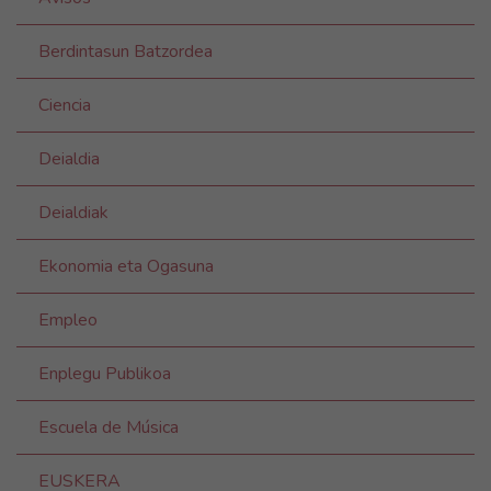
Berdintasun Batzordea
Ciencia
Deialdia
Deialdiak
Ekonomia eta Ogasuna
Empleo
Enplegu Publikoa
Escuela de Música
EUSKERA