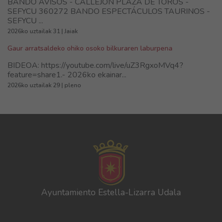
BANDO AVISOS - CALLEJON PLAZA DE TOROS -
SEFYCU 360272 BANDO ESPECTÁCULOS TAURINOS -
SEFYCU ...
2026ko uztailak 31 | Jaiak
Gaur arratsaldeko ohiko osoko bilkuraren laburpena
BIDEOA: https://youtube.com/live/uZ3RgxoMVq4?
feature=share1.- 2026ko ekainar...
2026ko uztailak 29 | pleno
Ayuntamiento Estella-Lizarra Udala