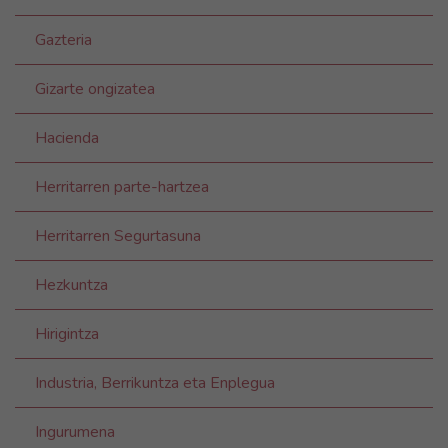
Gazteria
Gizarte ongizatea
Hacienda
Herritarren parte-hartzea
Herritarren Segurtasuna
Hezkuntza
Hirigintza
Industria, Berrikuntza eta Enplegua
Ingurumena