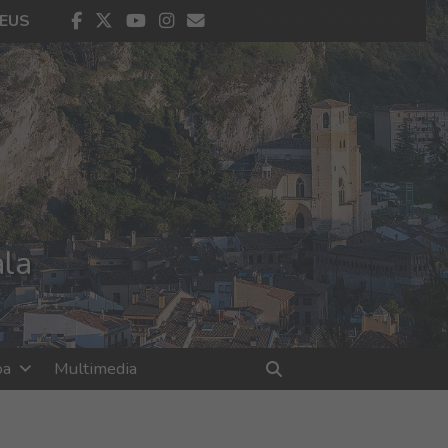
El tiempo - Tutiempo.net
facebook
twitter
youtube
instagram
contacto
EUS
ala
oa
Multimedia
Bilatu