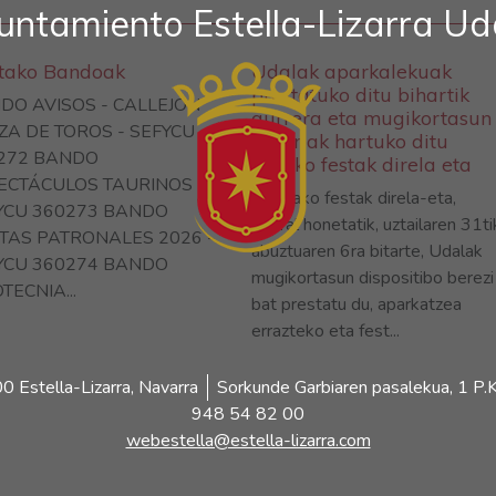
untamiento Estella-Lizarra Ud
etako Bandoak
Udalak aparkalekuak
prestatuko ditu bihartik
DO AVISOS - CALLEJON
aurrera eta mugikortasun
ZA DE TOROS - SEFYCU
neurriak hartuko ditu
272 BANDO
herriko festak direla eta
ECTÁCULOS TAURINOS -
Lizarrako festak direla-eta,
YCU 360273 BANDO
ostiral honetatik, uztailaren 31ti
STAS PATRONALES 2026 -
abuztuaren 6ra bitarte, Udalak
YCU 360274 BANDO
mugikortasun dispositibo berezi
TECNIA...
bat prestatu du, aparkatzea
errazteko eta fest...
 Estella-Lizarra, Navarra
Sorkunde Garbiaren pasalekua, 1 P.K
948 54 82 00
webestella@estella-lizarra.com