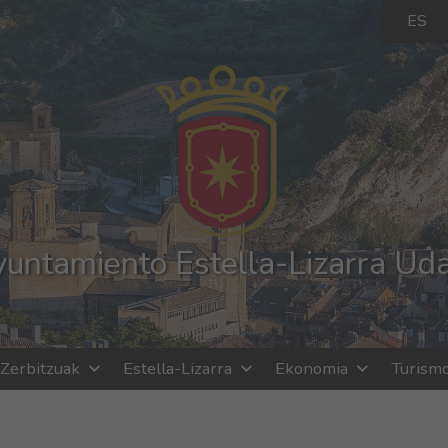
ES
untamiento Estella-Lizarra Ud
Zerbitzuak
Estella-Lizarra
Ekonomia
Turism