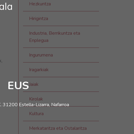
ala
Hezkuntza
Hirigintza
Industria, Berrikuntza eta
Enplegua
Ingurumena
k,
Iragarkiak
EUS
Jaiak
Kirolak
. 31200 Estella-Lizarra, Nafarroa
Kultura
Merkataritza eta Ostalaritza