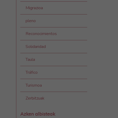
Migrazioa
pleno
Reconocimientos
Solidaridad
Taula
Tráfico
Turismoa
Zerbitzuak
Azken albisteak