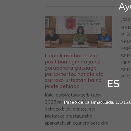
Ay
Jai
BAN
PLA
360
ESP
Udalak oso balorazio
SEF
positiboa egin du jaiez:
FIE
gorabehera gutxiago,
SEF
parte-hartze handia eta
PIRO
ES
aurreko urteetan baino
jende gehiago
Kale-garbiketako zerbitzuek
2025ean baino %61 hondakin
Paseo de La Inmaculada, 1, 31200
gehiago bildu dituzte, eta
jaietarako prestatutako
aparkalekuak egunero bete dira