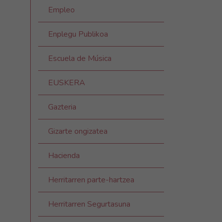
Empleo
Enplegu Publikoa
Escuela de Música
EUSKERA
Gazteria
Gizarte ongizatea
Hacienda
Herritarren parte-hartzea
Herritarren Segurtasuna