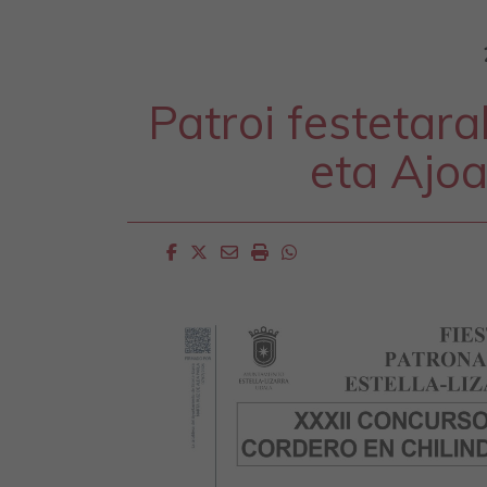
Patroi festetar
eta Ajoa
Facebook
Twitter
Email
Imprimir
Whatsapp