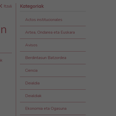
Kategoriak
Itzuli
Actos institucionales
ón
Artea, Ondarea eta Euskara
Avisos
Berdintasun Batzordea
ak
Ciencia
Deialdia
Deialdiak
Ekonomia eta Ogasuna