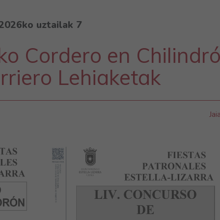
2026ko uztailak 7
ako Cordero en Chilindr
rriero Lehiaketak
Jai