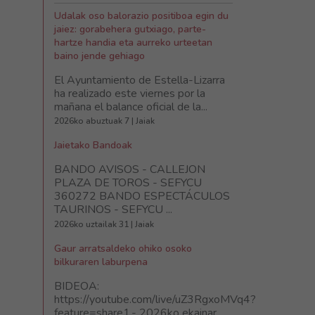
Udalak oso balorazio positiboa egin du
jaiez: gorabehera gutxiago, parte-
hartze handia eta aurreko urteetan
baino jende gehiago
El Ayuntamiento de Estella-Lizarra
ha realizado este viernes por la
mañana el balance oficial de la...
2026ko abuztuak 7 | Jaiak
Jaietako Bandoak
BANDO AVISOS - CALLEJON
PLAZA DE TOROS - SEFYCU
360272 BANDO ESPECTÁCULOS
TAURINOS - SEFYCU ...
2026ko uztailak 31 | Jaiak
Gaur arratsaldeko ohiko osoko
bilkuraren laburpena
BIDEOA:
https://youtube.com/live/uZ3RgxoMVq4?
feature=share1.- 2026ko ekainar...