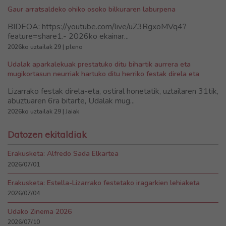
Gaur arratsaldeko ohiko osoko bilkuraren laburpena
BIDEOA: https://youtube.com/live/uZ3RgxoMVq4?
feature=share1.- 2026ko ekainar...
2026ko uztailak 29 | pleno
Udalak aparkalekuak prestatuko ditu bihartik aurrera eta
mugikortasun neurriak hartuko ditu herriko festak direla eta
Lizarrako festak direla-eta, ostiral honetatik, uztailaren 31tik,
abuztuaren 6ra bitarte, Udalak mug...
2026ko uztailak 29 | Jaiak
Datozen ekitaldiak
Erakusketa: Alfredo Sada Elkartea
2026/07/01
Erakusketa: Estella-Lizarrako festetako iragarkien lehiaketa
2026/07/04
Udako Zinema 2026
2026/07/10