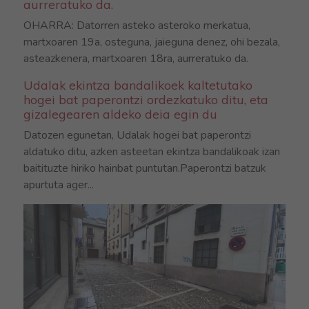
aurreratuko da.
OHARRA: Datorren asteko asteroko merkatua,
martxoaren 19a, osteguna, jaieguna denez, ohi bezala,
asteazkenera, martxoaren 18ra, aurreratuko da.
Udalak ekintza bandalikoek kaltetutako
hogei bat paperontzi ordezkatuko ditu, eta
gizalegearen aldeko deia egin du
Datozen egunetan, Udalak hogei bat paperontzi
aldatuko ditu, azken asteetan ekintza bandalikoak izan
baitituzte hiriko hainbat puntutan.Paperontzi batzuk
apurtuta ager...