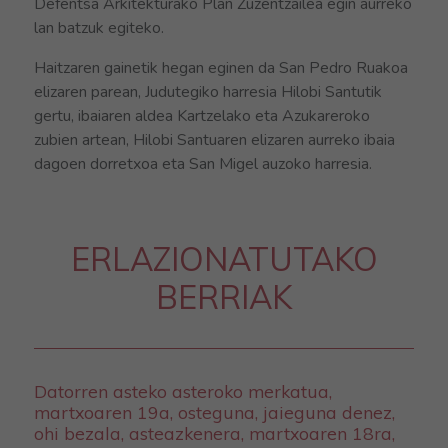
Defentsa Arkitekturako Plan Zuzentzailea egin aurreko
lan batzuk egiteko.
Haitzaren gainetik hegan eginen da San Pedro Ruakoa
elizaren parean, Judutegiko harresia Hilobi Santutik
gertu, ibaiaren aldea Kartzelako eta Azukareroko
zubien artean, Hilobi Santuaren elizaren aurreko ibaia
dagoen dorretxoa eta San Migel auzoko harresia.
ERLAZIONATUTAKO
BERRIAK
Datorren asteko asteroko merkatua,
martxoaren 19a, osteguna, jaieguna denez,
ohi bezala, asteazkenera, martxoaren 18ra,