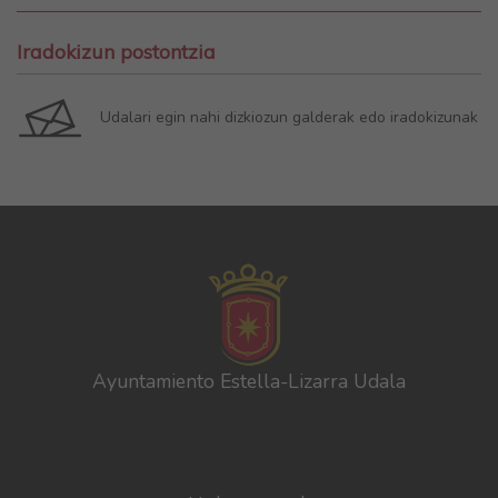
Iradokizun postontzia
Udalari egin nahi dizkiozun galderak edo iradokizunak
Ayuntamiento Estella-Lizarra Udala