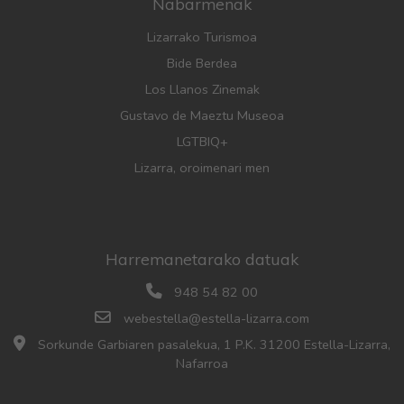
Nabarmenak
Lizarrako Turismoa
Bide Berdea
Los Llanos Zinemak
Gustavo de Maeztu Museoa
LGTBIQ+
Lizarra, oroimenari men
Harremanetarako datuak
948 54 82 00
webestella@estella-lizarra.com
Sorkunde Garbiaren pasalekua, 1 P.K. 31200 Estella-Lizarra,
Nafarroa