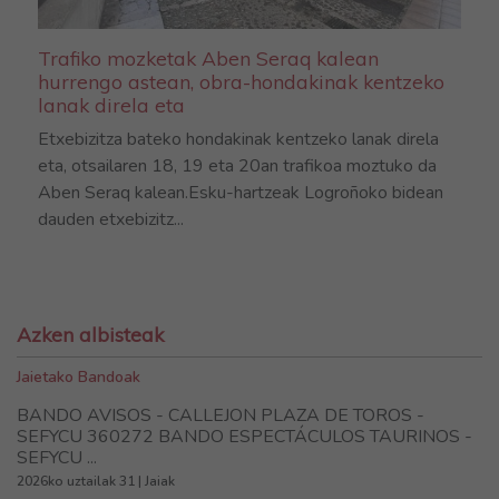
Trafiko mozketak Aben Seraq kalean
hurrengo astean, obra-hondakinak kentzeko
lanak direla eta
Etxebizitza bateko hondakinak kentzeko lanak direla
eta, otsailaren 18, 19 eta 20an trafikoa moztuko da
Aben Seraq kalean.Esku-hartzeak Logroñoko bidean
dauden etxebizitz...
Azken albisteak
Jaietako Bandoak
BANDO AVISOS - CALLEJON PLAZA DE TOROS -
SEFYCU 360272 BANDO ESPECTÁCULOS TAURINOS -
SEFYCU ...
2026ko uztailak 31 | Jaiak