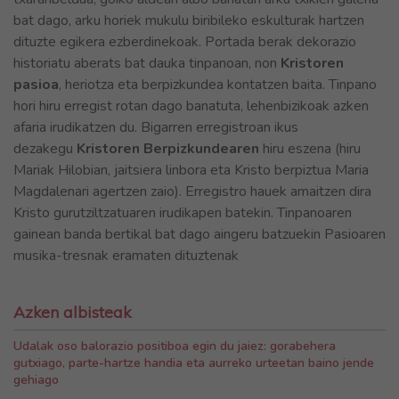
bat dago, arku horiek mukulu biribileko eskulturak hartzen
dituzte egikera ezberdinekoak. Portada berak dekorazio
historiatu aberats bat dauka tinpanoan, non
Kristoren
pasioa
, heriotza eta berpizkundea kontatzen baita. Tinpano
hori hiru erregist rotan dago banatuta, lehenbizikoak azken
afaria irudikatzen du. Bigarren erregistroan ikus
dezakegu
Kristoren Berpizkundearen
hiru eszena (hiru
Mariak Hilobian, jaitsiera linbora eta Kristo berpiztua Maria
Magdalenari agertzen zaio). Erregistro hauek amaitzen dira
Kristo gurutziltzatuaren irudikapen batekin. Tinpanoaren
gainean banda bertikal bat dago aingeru batzuekin Pasioaren
musika-tresnak eramaten dituztenak
Azken albisteak
Udalak oso balorazio positiboa egin du jaiez: gorabehera
gutxiago, parte-hartze handia eta aurreko urteetan baino jende
gehiago