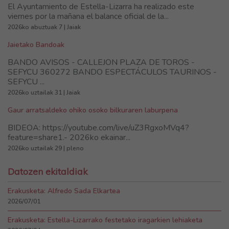
El Ayuntamiento de Estella-Lizarra ha realizado este
viernes por la mañana el balance oficial de la...
2026ko abuztuak 7 | Jaiak
Jaietako Bandoak
BANDO AVISOS - CALLEJON PLAZA DE TOROS -
SEFYCU 360272 BANDO ESPECTÁCULOS TAURINOS -
SEFYCU ...
2026ko uztailak 31 | Jaiak
Gaur arratsaldeko ohiko osoko bilkuraren laburpena
BIDEOA: https://youtube.com/live/uZ3RgxoMVq4?
feature=share1.- 2026ko ekainar...
2026ko uztailak 29 | pleno
Datozen ekitaldiak
Erakusketa: Alfredo Sada Elkartea
2026/07/01
Erakusketa: Estella-Lizarrako festetako iragarkien lehiaketa