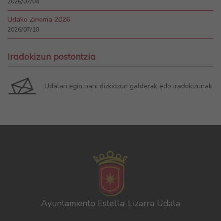
2026/07/04
Udako Zinema 2026
2026/07/10
Iradokizun postontzia
Udalari egin nahi dizkiozun galderak edo iradokizunak
Ayuntamiento Estella-Lizarra Udala