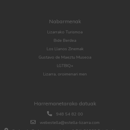
Nabarmenak
Lizarrako Turismoa
Bide Berdea
Los Llanos Zinemak
Gustavo de Maeztu Museoa
LGTBIQ+
Lizarra, oroimenari men
Harremanetarako datuak
948 54 82 00
webestella@estella-lizarra.com