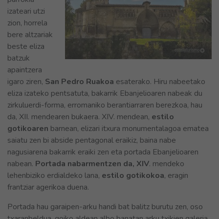
izateari utzi
zion, horrela
bere altzariak
beste eliza
batzuk
apaintzera
igaro ziren,
San Pedro Ruakoa
esaterako. Hiru nabeetako
eliza izateko pentsatuta, bakarrik Ebanjelioaren nabeak du
zirkuluerdi-forma, erromaniko berantiarraren berezkoa, hau
da, XII. mendearen bukaera. XIV. mendean,
estilo
gotikoaren
barnean, elizari itxura monumentalagoa ematea
saiatu zen bi abside pentagonal eraikiz, baina nabe
nagusiarena bakarrik eraiki zen eta portada Ebanjelioaren
nabean.
Portada nabarmentzen da, XIV
. mendeko
lehenbiziko erdialdeko lana,
estilo gotikokoa
, eragin
frantziar agerikoa duena.
Portada hau garaipen-arku handi bat balitz burutu zen, oso
txaranbeldua, goiko aldean albo banatan arku txikien galeria