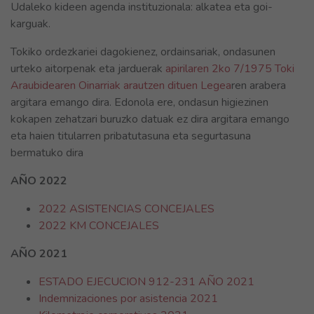
Udaleko kideen agenda instituzionala: alkatea eta goi-
karguak.
Tokiko ordezkariei dagokienez, ordainsariak, ondasunen
urteko aitorpenak eta jarduerak
apirilaren 2ko 7/1975 Toki
Araubidearen Oinarriak arautzen dituen Legea
ren arabera
argitara emango dira. Edonola ere, ondasun higiezinen
kokapen zehatzari buruzko datuak ez dira argitara emango
eta haien titularren pribatutasuna eta segurtasuna
bermatuko dira
AÑO 2022
2022 ASISTENCIAS CONCEJALES
2022 KM CONCEJALES
AÑO 2021
ESTADO EJECUCION 912-231 AÑO 2021
Indemnizaciones por asistencia 2021