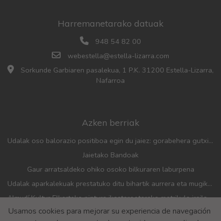
Harremanetarako datuak
948 54 82 00
webestella@estella-lizarra.com
Sorkunde Garbiaren pasalekua, 1 P.K. 31200 Estella-Lizarra,
Nafarroa
Azken berriak
Udalak oso balorazio positiboa egin du jaiez: gorabehera gutxiago, parte-hartze handia eta aurreko urteetan baino jende gehiago
Jaietako Bandoak
Gaur arratsaldeko ohiko osoko bilkuraren laburpena
Udalak aparkalekuak prestatuko ditu bihartik aurrera eta mugikortasun neurriak hartuko ditu herriko festak direla eta
Almudí Kultur Elkarteko pintura ikastaroetarako matrikula irailaren 1etik 4ra irekiko da
Usamos cookies para mejorar su experiencia de navegación
Udalak eta Elikagaien Bankuak erakundea finantzatzeko hitzarmena berritu dute