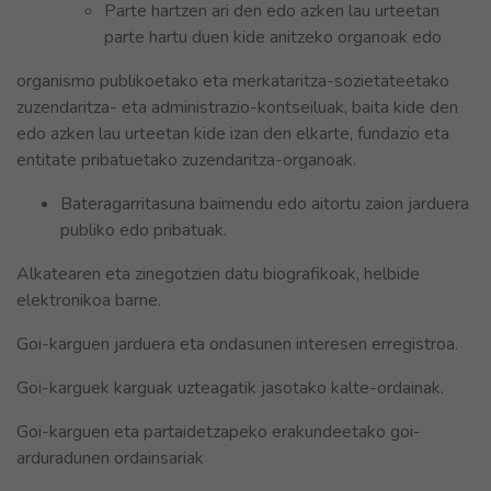
Parte hartzen ari den edo azken lau urteetan
parte hartu duen kide anitzeko organoak edo
organismo publikoetako eta merkataritza-sozietateetako
zuzendaritza- eta administrazio-kontseiluak, baita kide den
edo azken lau urteetan kide izan den elkarte, fundazio eta
entitate pribatuetako zuzendaritza-organoak.
Bateragarritasuna baimendu edo aitortu zaion jarduera
publiko edo pribatuak.
Alkatearen eta zinegotzien datu biografikoak, helbide
elektronikoa barne.
Goi-karguen jarduera eta ondasunen interesen erregistroa.
Goi-karguek karguak uzteagatik jasotako kalte-ordainak.
Goi-karguen eta partaidetzapeko erakundeetako goi-
arduradunen ordainsariak