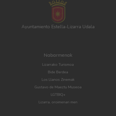
Ayuntamiento Estella-Lizarra Udala
Nabarmenak
Lizarrako Turismoa
Bide Berdea
Los Llanos Zinemak
Gustavo de Maeztu Museoa
LGTBIQ+
Lizarra, oroimenari men