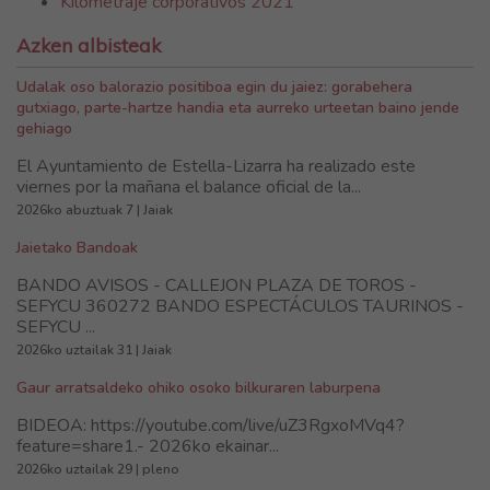
Kilometraje corporativos 2021
Azken albisteak
Udalak oso balorazio positiboa egin du jaiez: gorabehera
gutxiago, parte-hartze handia eta aurreko urteetan baino jende
gehiago
El Ayuntamiento de Estella-Lizarra ha realizado este
viernes por la mañana el balance oficial de la...
2026ko abuztuak 7 | Jaiak
Jaietako Bandoak
BANDO AVISOS - CALLEJON PLAZA DE TOROS -
SEFYCU 360272 BANDO ESPECTÁCULOS TAURINOS -
SEFYCU ...
2026ko uztailak 31 | Jaiak
Gaur arratsaldeko ohiko osoko bilkuraren laburpena
BIDEOA: https://youtube.com/live/uZ3RgxoMVq4?
feature=share1.- 2026ko ekainar...
2026ko uztailak 29 | pleno