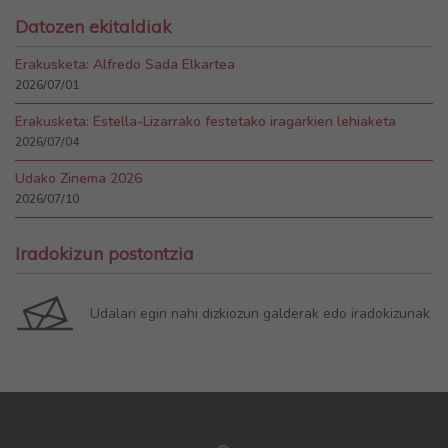
Datozen ekitaldiak
Erakusketa: Alfredo Sada Elkartea
2026/07/01
Erakusketa: Estella-Lizarrako festetako iragarkien lehiaketa
2026/07/04
Udako Zinema 2026
2026/07/10
Iradokizun postontzia
Udalari egin nahi dizkiozun galderak edo iradokizunak