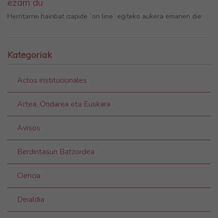
ezarri du
Herritarrei hainbat izapide ´on line´ egiteko aukera emanen die
Kategoriak
Actos institucionales
Artea, Ondarea eta Euskara
Avisos
Berdintasun Batzordea
Ciencia
Deialdia