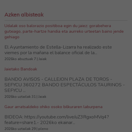
Azken albisteak
Udalak oso balorazio positiboa egin du jaiez: gorabehera
gutxiago, parte-hartze handia eta aurreko urteetan baino jende
gehiago
El Ayuntamiento de Estella-Lizarra ha realizado este
viernes por la mañana el balance oficial de la...
2026ko abuztuak 7 | Jaiak
Jaietako Bandoak
BANDO AVISOS - CALLEJON PLAZA DE TOROS -
SEFYCU 360272 BANDO ESPECTÁCULOS TAURINOS -
SEFYCU ...
2026ko uztailak 31 | Jaiak
Gaur arratsaldeko ohiko osoko bilkuraren laburpena
BIDEOA: https://youtube.com/live/uZ3RgxoMVq4?
feature=share1.- 2026ko ekainar...
2026ko uztailak 29 | pleno