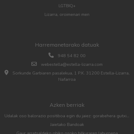
LGTBIQ+
Lizarra, oroimenari men
Harremanetarako datuak
948 54 82 00
webestella@estella-lizarra.com
Sorkunde Garbiaren pasalekua, 1 P.K. 31200 Estella-Lizarra,
Nafarroa
Azken berriak
Udalak oso balorazio positiboa egin du jaiez: gorabehera gutxiago, parte-hartze handia eta aurreko urteetan baino jende gehiago
Jaietako Bandoak
Gaur arratsaldeko ohiko osoko bilkuraren laburpena