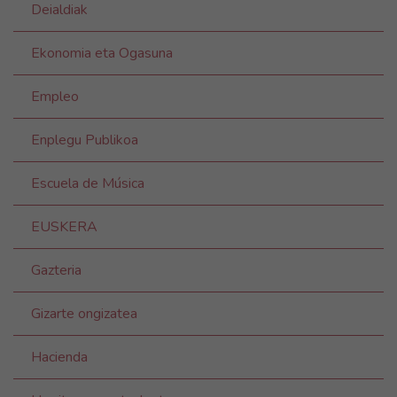
Deialdiak
Ekonomia eta Ogasuna
Empleo
Enplegu Publikoa
Escuela de Música
EUSKERA
Gazteria
Gizarte ongizatea
Hacienda