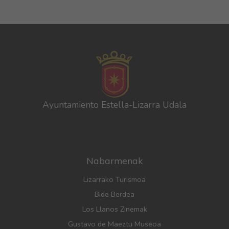
Ayuntamiento Estella-Lizarra Udala
Nabarmenak
Lizarrako Turismoa
Bide Berdea
Los Llanos Zinemak
Gustavo de Maeztu Museoa