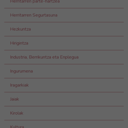
Herritarren parte-hartzea
Herritarren Segurtasuna
Hezkuntza
Hirigintza
Industria, Berrikuntza eta Enplegua
Ingurumena
Iragarkiak
Jaiak
Kirolak
Kultura