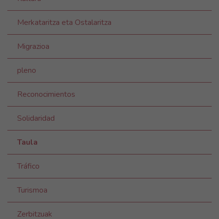
Merkataritza eta Ostalaritza
Migrazioa
pleno
Reconocimientos
Solidaridad
Taula
Tráfico
Turismoa
Zerbitzuak