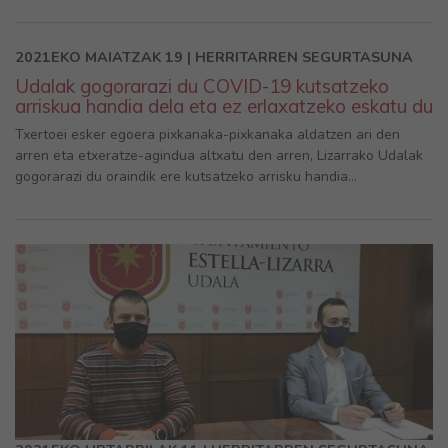
2021EKO MAIATZAK 19 | HERRITARREN SEGURTASUNA
Udalak gogorarazi du COVID-19 kutsatzeko
arriskua handia dela eta ez erlaxatzeko eskatu du
Txertoei esker egoera pixkanaka-pixkanaka aldatzen ari den
arren eta etxeratze-agindua altxatu den arren, Lizarrako Udalak
gogorarazi du oraindik ere kutsatzeko arrisku handia...