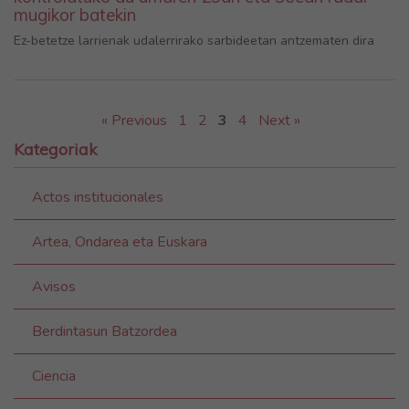
mugikor batekin
Ez-betetze larrienak udalerrirako sarbideetan antzematen dira
« Previous
1
2
3
4
Next »
Kategoriak
Actos institucionales
Artea, Ondarea eta Euskara
Avisos
Berdintasun Batzordea
Ciencia