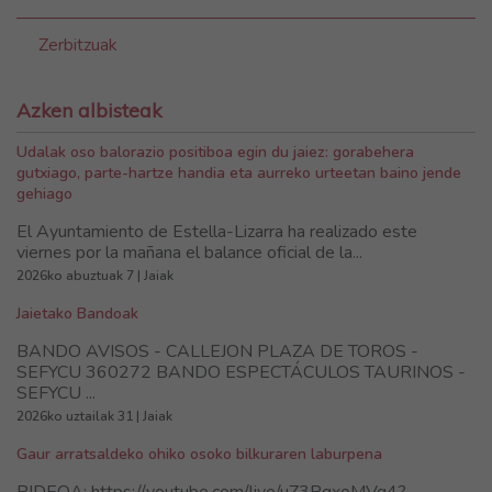
Zerbitzuak
Azken albisteak
Udalak oso balorazio positiboa egin du jaiez: gorabehera
gutxiago, parte-hartze handia eta aurreko urteetan baino jende
gehiago
El Ayuntamiento de Estella-Lizarra ha realizado este
viernes por la mañana el balance oficial de la...
2026ko abuztuak 7 | Jaiak
Jaietako Bandoak
BANDO AVISOS - CALLEJON PLAZA DE TOROS -
SEFYCU 360272 BANDO ESPECTÁCULOS TAURINOS -
SEFYCU ...
2026ko uztailak 31 | Jaiak
Gaur arratsaldeko ohiko osoko bilkuraren laburpena
BIDEOA: https://youtube.com/live/uZ3RgxoMVq4?