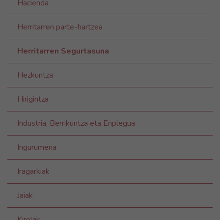
Hacienda
Herritarren parte-hartzea
Herritarren Segurtasuna
Hezkuntza
Hirigintza
Industria, Berrikuntza eta Enplegua
Ingurumena
Iragarkiak
Jaiak
Kirolak