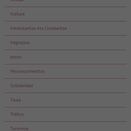
Kultura
Merkataritza eta Ostalaritza
Migrazioa
pleno
Reconocimientos
Solidaridad
Taula
Tráfico
Turismoa