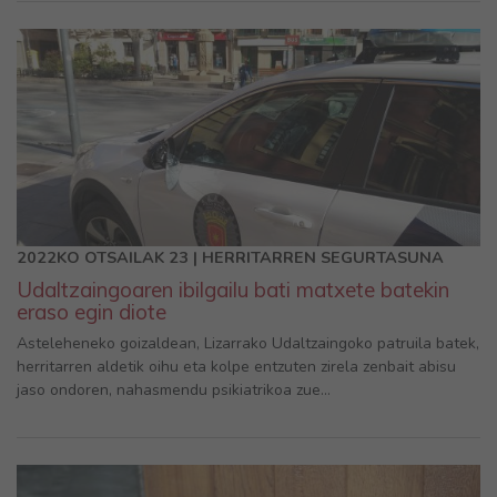
2022KO OTSAILAK 23 | HERRITARREN SEGURTASUNA
Udaltzaingoaren ibilgailu bati matxete batekin
eraso egin diote
Asteleheneko goizaldean, Lizarrako Udaltzaingoko patruila batek,
herritarren aldetik oihu eta kolpe entzuten zirela zenbait abisu
jaso ondoren, nahasmendu psikiatrikoa zue...