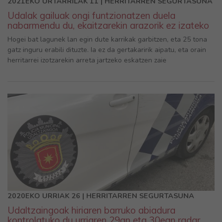
2021EKO URTARRILAK 11 | HERRITARREN SEGURTASUNA
Udalak gailuak ongi funtzionatzen duela
nabarmendu du, ekaitzarekin arazorik ez izateko
Hogei bat lagunek lan egin dute karrikak garbitzen, eta 25 tona
gatz inguru erabili dituzte. Ia ez da gertakaririk aipatu, eta orain
herritarrei izotzarekin arreta jartzeko eskatzen zaie
2020EKO URRIAK 26 | HERRITARREN SEGURTASUNA
Udaltzaingoak hiriaren barruko abiadura
kontrolatuko du urriaren 29an eta 30ean radar