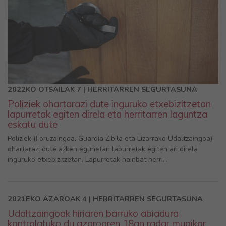
2022KO OTSAILAK 7 | HERRITARREN SEGURTASUNA
Poliziek ohartarazi dute inguruko etxebizitzetan
lapurretak egiten direla eta herritarren laguntza
eskatu dute
Poliziek (Foruzaingoa, Guardia Zibila eta Lizarrako Udaltzaingoa)
ohartarazi dute azken egunetan lapurretak egiten ari direla
inguruko etxebizitzetan. Lapurretak hainbat herri...
2021EKO AZAROAK 4 | HERRITARREN SEGURTASUNA
Udaltzaingoak hiriaren barruko abiadura
kontrolatuko du azaroaren 18an radar mugikor