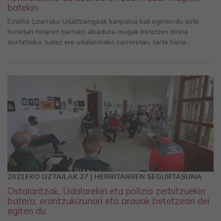
batekin
Estella-Lizarrako Udaltzaingoak kanpaina bat eginen du aste
honetan hiriaren barruko abiadura-mugak betetzen direla
ziurtatzeko, batez ere udalerrirako sarreretan, tarte horie...
2021EKO UZTAILAK 27 | HERRITARREN SEGURTASUNA
Ostalaritzak, Udalarekin eta polizia zerbitzuekin
batera, erantzukizunari eta arauak betetzeari dei
egiten du