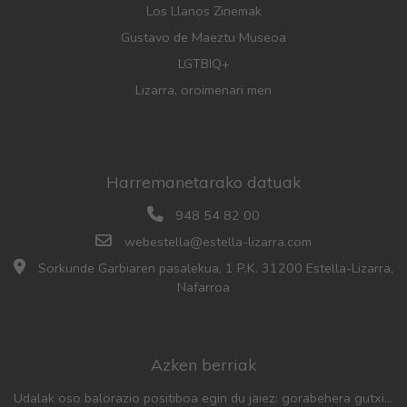
Los Llanos Zinemak
Gustavo de Maeztu Museoa
LGTBIQ+
Lizarra, oroimenari men
Harremanetarako datuak
948 54 82 00
webestella@estella-lizarra.com
Sorkunde Garbiaren pasalekua, 1 P.K. 31200 Estella-Lizarra,
Nafarroa
Azken berriak
Udalak oso balorazio positiboa egin du jaiez: gorabehera gutxiago, parte-hartze handia eta aurreko urteetan baino jende gehiago