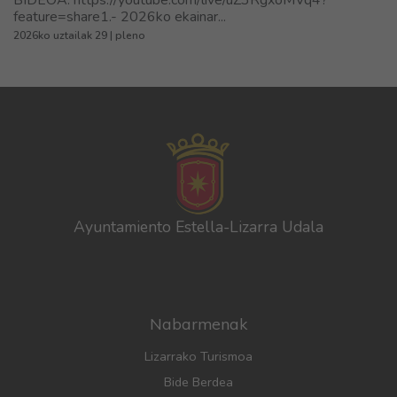
feature=share1.- 2026ko ekainar...
2026ko uztailak 29 | pleno
Ayuntamiento Estella-Lizarra Udala
Nabarmenak
Lizarrako Turismoa
Bide Berdea