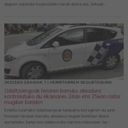
dagoen ezponda konpontzeko lanak direla eta. Zehazk...
2021EKO EKAINAK 7 | HERRITARREN SEGURTASUNA
Udaltzaingoak hiriaren barruko abiadura
kontrolatuko du ekainaren 24an eta 25ean radar
mugikor batekin
Estella-Lizarrako Udaltzaingoak kanpaina bat eginen du aste
honetan hiriaren barruko abiadura-mugak betetzen direla
ziurtatzeko, batez ere udalerrirako sarrera-irteeretan, tar...