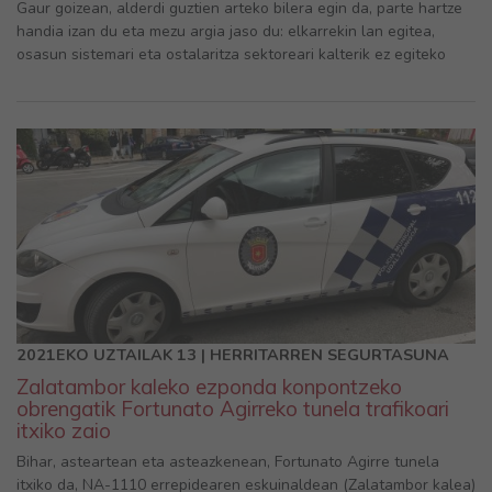
Gaur goizean, alderdi guztien arteko bilera egin da, parte hartze
handia izan du eta mezu argia jaso du: elkarrekin lan egitea,
osasun sistemari eta ostalaritza sektoreari kalterik ez egiteko
2021EKO UZTAILAK 13 | HERRITARREN SEGURTASUNA
Zalatambor kaleko ezponda konpontzeko
obrengatik Fortunato Agirreko tunela trafikoari
itxiko zaio
Bihar, asteartean eta asteazkenean, Fortunato Agirre tunela
itxiko da, NA-1110 errepidearen eskuinaldean (Zalatambor kalea)