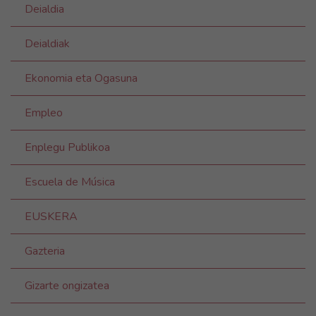
Deialdia
Deialdiak
Ekonomia eta Ogasuna
Empleo
Enplegu Publikoa
Escuela de Música
EUSKERA
Gazteria
Gizarte ongizatea