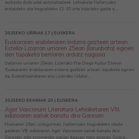
aurkeztu dute udal antolatzaileek. Lehiaketa Nafarroako
erdialdeko eta hegoaldeko 12-30 urte bitarteko gazte e...
2025EKO URRIAK 17 | EUSKERA
Euskararen erabileraren indarra gazteen artean,
Estella-Lizarran urriaren 25ean (larunbata) eginen
den topaketa berriaren ardatz nagusia
Datorren urriaren 25ean, Lizarrako Frai Diego Kultur Etxean
‘Euskararen erabileraren indarra gazteen artean’ topaketa eginen
da, Euskaltzaindiaren eta Lizarrako Udalar...
2025EKO EKAINAK 20 | EUSKERA
Ager Vasconum Literatura Lehiaketaren VIII.
edizioaren sariak banatu dira Garesen
Ekainaren 19an, ostegunean, Nafarroako hegoaldeko idazle
gazteen VIII. edizioaren Ager Vasconum sariak banatu dira
Garesen, zubi erromaniko azpian dagoen zoko gozoan. Guzira...