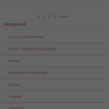
1
2
3
4
Next »
Kategoriak
Actos institucionales
Artea, Ondarea eta Euskara
Avisos
Berdintasun Batzordea
Ciencia
Deialdia
Deialdiak