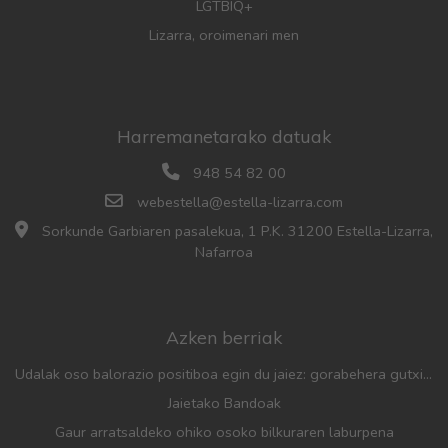
LGTBIQ+
Lizarra, oroimenari men
Harremanetarako datuak
948 54 82 00
webestella@estella-lizarra.com
Sorkunde Garbiaren pasalekua, 1 P.K. 31200 Estella-Lizarra,
Nafarroa
Azken berriak
Udalak oso balorazio positiboa egin du jaiez: gorabehera gutxiago, parte-hartze handia eta aurreko urteetan baino jende gehiago
Jaietako Bandoak
Gaur arratsaldeko ohiko osoko bilkuraren laburpena