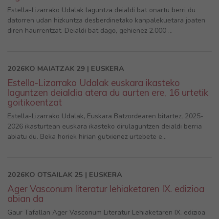
Estella-Lizarrako Udalak laguntza deialdi bat onartu berri du
datorren udan hizkuntza desberdinetako kanpalekuetara joaten
diren haurrentzat. Deialdi bat dago, gehienez 2.000 ...
2026KO MAIATZAK 29 | EUSKERA
Estella-Lizarrako Udalak euskara ikasteko
laguntzen deialdia atera du aurten ere, 16 urtetik
goitikoentzat
Estella-Lizarrako Udalak, Euskara Batzordearen bitartez, 2025-
2026 ikasturtean euskara ikasteko dirulaguntzen deialdi berria
abiatu du. Beka horiek hirian gutxienez urtebete e...
2026KO OTSAILAK 25 | EUSKERA
Ager Vasconum literatur lehiaketaren IX. edizioa
abian da
Gaur Tafallan Ager Vasconum Literatur Lehiaketaren IX. edizioa