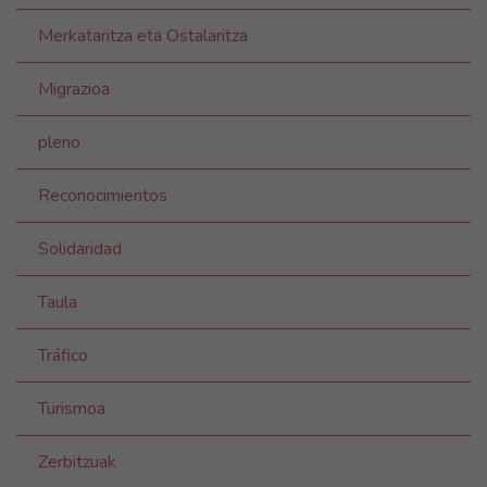
Merkataritza eta Ostalaritza
Migrazioa
pleno
Reconocimientos
Solidaridad
Taula
Tráfico
Turismoa
Zerbitzuak