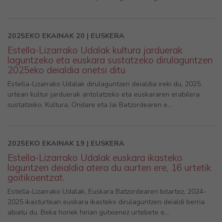
2025EKO EKAINAK 20 | EUSKERA
Estella-Lizarrako Udalak kultura jarduerak
laguntzeko eta euskara sustatzeko dirulaguntzen
2025eko deialdia onetsi ditu
Estella-Lizarrako Udalak dirulaguntzen deialdia ireki du, 2025.
urtean kultur jarduerak antolatzeko eta euskararen erabilera
sustatzeko. Kultura, Ondare eta Jai Batzordearen e...
2025EKO EKAINAK 19 | EUSKERA
Estella-Lizarrako Udalak euskara ikasteko
laguntzen deialdia atera du aurten ere, 16 urtetik
goitikoentzat.
Estella-Lizarrako Udalak, Euskara Batzordearen bitartez, 2024-
2025 ikasturtean euskara ikasteko dirulaguntzen deialdi berria
abiatu du. Beka horiek hirian gutxienez urtebete e...