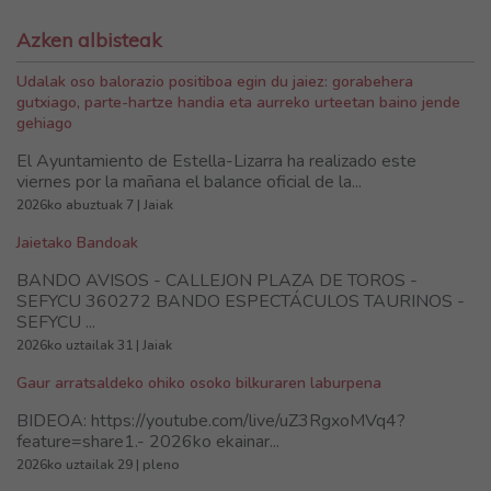
Azken albisteak
Udalak oso balorazio positiboa egin du jaiez: gorabehera
gutxiago, parte-hartze handia eta aurreko urteetan baino jende
gehiago
El Ayuntamiento de Estella-Lizarra ha realizado este
viernes por la mañana el balance oficial de la...
2026ko abuztuak 7 | Jaiak
Jaietako Bandoak
BANDO AVISOS - CALLEJON PLAZA DE TOROS -
SEFYCU 360272 BANDO ESPECTÁCULOS TAURINOS -
SEFYCU ...
2026ko uztailak 31 | Jaiak
Gaur arratsaldeko ohiko osoko bilkuraren laburpena
BIDEOA: https://youtube.com/live/uZ3RgxoMVq4?
feature=share1.- 2026ko ekainar...
2026ko uztailak 29 | pleno