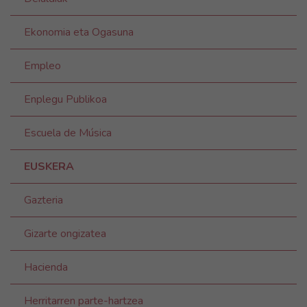
Ekonomia eta Ogasuna
Empleo
Enplegu Publikoa
Escuela de Música
EUSKERA
Gazteria
Gizarte ongizatea
Hacienda
Herritarren parte-hartzea