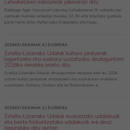
Lehiaketaren irabazleak jakinarazi ditu
Baditugu Ager Vasconum Literatur Lehiaketaren IX. edizioko lan
sarituak! Aurreko urteetan bezala, 12-30 urte bitarteko gazteek
parte hartu dute, Nafarroako Erdialdeko eta Hego...
2026KO EKAINAK 4 | EUSKERA
Estella-Lizarrako Udalak kultura jarduerak
laguntzeko eta euskara sustatzeko dirulaguntzen
2026ko deialdia onetsi ditu
Estella-Lizarrako Udalak dirulaguntzen deialdia ireki du, 2026.
urtean kultur jarduerak antolatzeko eta euskararen erabilera
sustatzeko. Kultura, Ondare eta Jai Batzordearen e...
2026KO EKAINAK 2 | EUSKERA
Estella-Lizarrako Udalak euskarazko udalekuak
eta beste hizkuntzetako udalekuak ere diruz
lagunduko ditu aurten