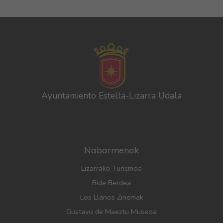
Ayuntamiento Estella-Lizarra Udala
Nabarmenak
Lizarrako Turismoa
Bide Berdea
Los Llanos Zinemak
Gustavo de Maeztu Museoa