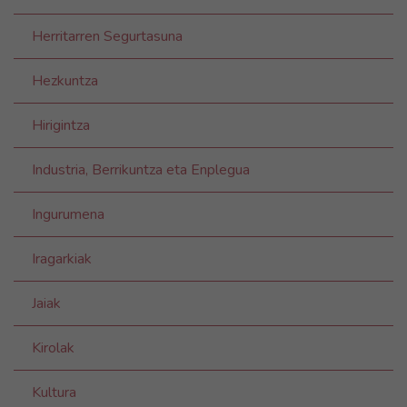
Herritarren Segurtasuna
Hezkuntza
Hirigintza
Industria, Berrikuntza eta Enplegua
Ingurumena
Iragarkiak
Jaiak
Kirolak
Kultura