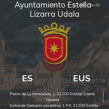
Ayuntamiento Estella-
Ir al contenido
facebook
twitter
youtube
insta
co
ES
Lizarra Udala
El tiempo - Tutiempo.net
ES
EUS
Ayuntamiento Estella-Lizarra
Udala
Paseo de La Inmaculada, 1, 31200 Estella-Lizarra,
Navarra
Sorkunde Garbiaren pasalekua, 1 P.K. 31200 Estella-
Bus