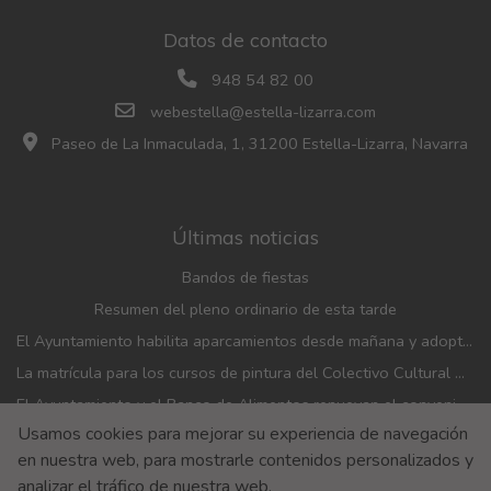
Datos de contacto
948 54 82 00
webestella@estella-lizarra.com
Paseo de La Inmaculada, 1, 31200 Estella-Lizarra, Navarra
Últimas noticias
Bandos de fiestas
Resumen del pleno ordinario de esta tarde
El Ayuntamiento habilita aparcamientos desde mañana y adopta medidas de movilidad con motivo de las fiestas patronales
La matrícula para los cursos de pintura del Colectivo Cultural Almudí se abrirá del 1 al 4 de septiembre
El Ayuntamiento y el Banco de Alimentos renuevan el convenio de financiación de la entidad
Usamos cookies para mejorar su experiencia de navegación
El Ayuntamiento entrega los pañuelicos rojos de fiestas a los bebés nacidos en 2025
en nuestra web, para mostrarle contenidos personalizados y
Aviso Legal
Aviso de privacidad
Accesibilidad
analizar el tráfico de nuestra web.