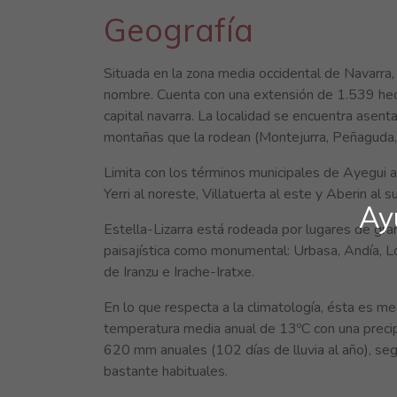
Geografía
Situada en la zona media occidental de Navarra, 
nombre. Cuenta con una extensión de 1.539 hec
capital navarra. La localidad se encuentra asent
montañas que la rodean (Montejurra, Peñaguda, C
Limita con los términos municipales de Ayegui al
Yerri al noreste, Villatuerta al este y Aberin al su
Ay
Estella-Lizarra está rodeada por lugares de gra
paisajística como monumental: Urbasa, Andía, L
de Iranzu e Irache-Iratxe.
En lo que respecta a la climatología, ésta es me
temperatura media anual de 13ºC con una precip
620 mm anuales (102 días de lluvia al año), seg
bastante habituales.