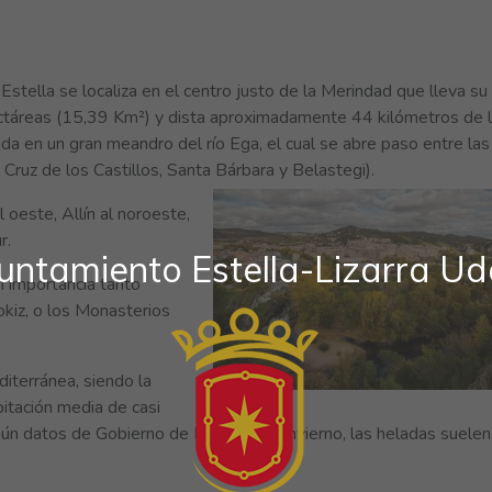
Estella se localiza en el centro justo de la Merindad que lleva su
táreas (15,39 Km²) y dista aproximadamente 44 kilómetros de 
ada en un gran meandro del río Ega, el cual se abre paso entre las
ruz de los Castillos, Santa Bárbara y Belastegi).
 oeste, Allín al noroeste,
r.
untamiento Estella-Lizarra Ud
n importancia tanto
okiz, o los Monasterios
diterránea, siendo la
itación media de casi
ún datos de Gobierno de Navarra. En invierno, las heladas suelen