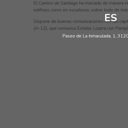
El Camino de Santiago ha marcado de manera imp
edificios como en esculturas, sobre todo de índo
ES
Dispone de buenas comunicaciones con las capi
(A-12), que comunica Estella-Lizarra con Pamp
Paseo de La Inmaculada, 1, 31200