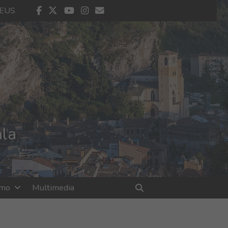
El tiempo - Tutiempo.net
facebook
twitter
youtube
instagram
contacto
EUS
ala
smo
Multimedia
Buscar