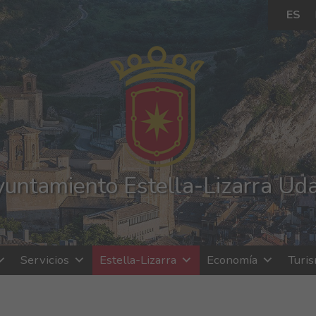
ES
untamiento Estella-Lizarra Ud
Servicios
Estella-Lizarra
Economía
Turi