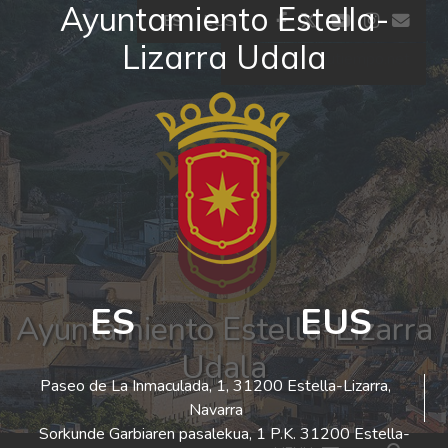
Ayuntamiento Estella-
Ir al contenido
facebook
twitter
youtube
insta
co
ES
EUS
Lizarra Udala
El tiempo - Tutiempo.net
ES
EUS
Ayuntamiento Estella-Lizarra
Udala
Paseo de La Inmaculada, 1, 31200 Estella-Lizarra,
Navarra
Sorkunde Garbiaren pasalekua, 1 P.K. 31200 Estella-
Bus