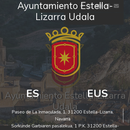
Ayuntamiento Estella-
Ir al contenido
facebook
twitter
youtube
insta
co
ES
EUS
Lizarra Udala
El tiempo - Tutiempo.net
ES
EUS
Ayuntamiento Estella-Lizarra
Udala
Paseo de La Inmaculada, 1, 31200 Estella-Lizarra,
Navarra
Sorkunde Garbiaren pasalekua, 1 P.K. 31200 Estella-
Bus