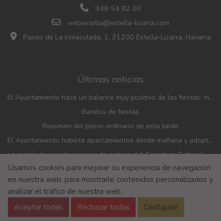
948 54 82 00
webestella@estella-lizarra.com
Paseo de La Inmaculada, 1, 31200 Estella-Lizarra, Navarra
Últimas noticias
El Ayuntamiento hace un balance muy positivo de las fiestas: menos incidencias, gran participación y mayor afluencia de público que en años anteriores
Bandos de fiestas
Resumen del pleno ordinario de esta tarde
El Ayuntamiento habilita aparcamientos desde mañana y adopta medidas de movilidad con motivo de las fiestas patronales
La matrícula para los cursos de pintura del Colectivo Cultural Almudí se abrirá del 1 al 4 de septiembre
Usamos cookies para mejorar su experiencia de navegación
El Ayuntamiento y el Banco de Alimentos renuevan el convenio de financiación de la entidad
en nuestra web, para mostrarle contenidos personalizados y
Aviso Legal
Aviso de privacidad
Accesibilidad
analizar el tráfico de nuestra web.
Política de Cookies
Aceptar todas
Rechazar todas
Configurar
Política de Seguridad de la información