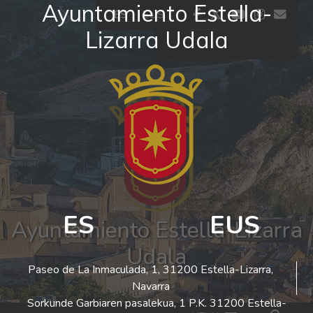
Ayuntamiento Estella-
Ir al contenido
facebook
twitter
youtube
insta
co
ES
EUS
Lizarra Udala
El tiempo - Tutiempo.net
ES
EUS
Ayuntamiento Estella-Lizarra
Udala
Paseo de La Inmaculada, 1, 31200 Estella-Lizarra,
Navarra
Sorkunde Garbiaren pasalekua, 1 P.K. 31200 Estella-
Bus